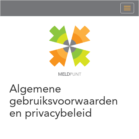
Toggl
naviga
MELD
PUNT
Algemene
gebruiksvoorwaarden
en privacybeleid