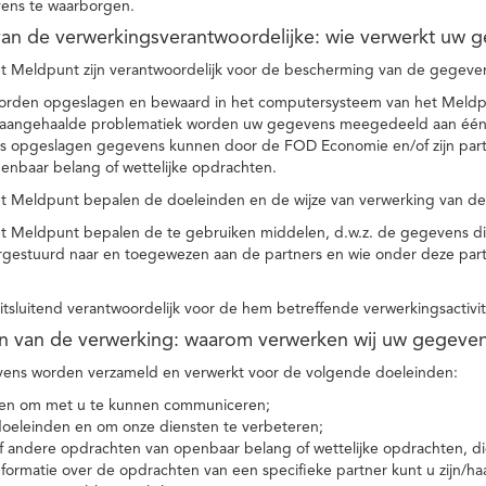
ens te waarborgen.
t van de verwerkingsverantwoordelijke: wie verwerkt uw 
t Meldpunt zijn verantwoordelijk voor de bescherming van de gegevens
orden opgeslagen en bewaard in het computersysteem van het Meld
e aangehaalde problematiek worden uw gegevens meegedeeld aan één o
s opgeslagen gegevens kunnen door de FOD Economie en/of zijn partn
enbaar belang of wettelijke opdrachten.
et Meldpunt bepalen de doeleinden en de wijze van verwerking van d
et Meldpunt bepalen de te gebruiken middelen, d.w.z. de gegevens di
rgestuurd naar en toegewezen aan de partners en wie onder deze par
 uitsluitend verantwoordelijk voor de hem betreffende verwerkingsactivi
en van de verwerking: waarom verwerken wij uw gegeve
ns worden verzameld en verwerkt voor de volgende doeleinden:
ie en om met u te kunnen communiceren;
 doeleinden en om onze diensten te verbeteren;
 andere opdrachten van openbaar belang of wettelijke opdrachten, die
formatie over de opdrachten van een specifieke partner kunt u zijn/ha