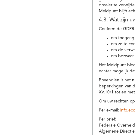
dossier te verwijd
Meldpunt blijft ec
4.8. Wat zijn 
Conform de GDPR 
om toegang 
om ze te corr
om de verwe
om bezwaar 
Het Meldpunt biedt
echter mogelijk da
Bovendien is het n
beperkingen van d
XV.10/1 tot en me
Om uw rechten op 
Per e-mail
:
info.ec
Per brief
:
Federale Overheid
Algemene Directie