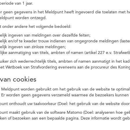
eriode van 1 jaar.
r geen gegevens in het Meldpunt heeft ingevoerd die toelaten met he
eldpunt worden ontzegd.
t onder andere het volgende bedoeld:
elijk ingeven van meldingen over dezelfde feiten;
elijk en/of te kwader trouw indienen van ongegronde meldingen (laster
elijk ingeven van zinloze meldingen;
ijke aanmatiging van titels, ambten of namen (artikel 227 e.v. Strafwet
ker zich wederrechtelijk titels, ambten of namen aanmatigt in het kad
n het Wetboek van Strafvordering eveneens aan de procureur des Kon
 van cookies
 Meldpunt worden gebruikt om het gebruik van de website te optimalis
. Er worden geen gegevens verzameld waarmee de bezoekers kunnen 
unt onthoudt uw taalvoorkeur (Doel: het gebruik van de website door
punt maakt gebruik van de software Matomo (Doel: analyseren hoe geb
oeken of bezoeken aan een bepaalde pagina. Deze informatie wordt ge