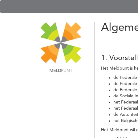
Algeme
1. Voorstel
Het Meldpunt is he
MELD
PUNT
de Federale
de Federale 
de Federale
de Sociale I
het Federaa
het Federaa
de Autoritei
het Belgisch
Het Meldpunt wil c