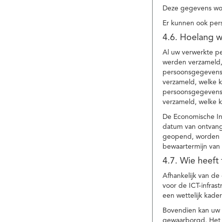
Deze gegevens wor
Er kunnen ook per
4.6. Hoelang 
Al uw verwerkte p
werden verzameld,
persoonsgegevens 
verzameld, welke 
persoonsgegevens 
verzameld, welke 
De Economische In
datum van ontvang
geopend, worden uw
bewaartermijn van 
4.7. Wie heeft
Afhankelijk van d
voor de ICT-infrast
een wettelijk kade
Bovendien kan uw a
gewaarborgd. Het i