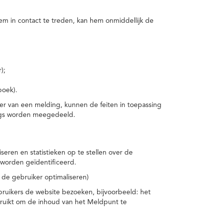
m in contact te treden, kan hem onmiddellijk de
);
boek).
er van een melding, kunnen de feiten in toepassing
ings worden meegedeeld.
eren en statistieken op te stellen over de
worden geïdentificeerd.
 de gebruiker optimaliseren)
ruikers de website bezoeken, bijvoorbeeld: het
bruikt om de inhoud van het Meldpunt te