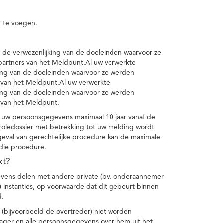
 te voegen.
de verwezenlijking van de doeleinden waarvoor ze
artners van het Meldpunt.Al uw verwerkte
ing van de doeleinden waarvoor ze werden
 van het Meldpunt.Al uw verwerkte
ing van de doeleinden waarvoor ze werden
 van het Meldpunt.
 uw persoonsgegevens maximaal 10 jaar vanaf de
oledossier met betrekking tot uw melding wordt
geval van gerechtelijke procedure kan de maximale
 die procedure.
kt?
vens delen met andere private (bv. onderaannemer
n) instanties, op voorwaarde dat dit gebeurt binnen
d.
 (bijvoorbeeld de overtreder) niet worden
klager en alle persoonsgegevens over hem uit het