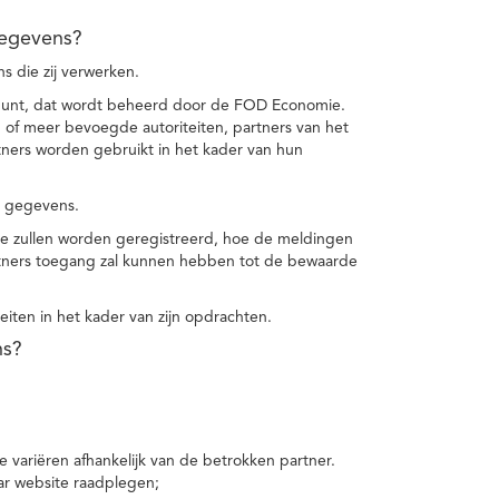
gegevens?
 die zij verwerken.
punt, dat wordt beheerd door de FOD Economie.
f meer bevoegde autoriteiten, partners van het
ers worden gebruikt in het kader van hun
e gegevens.
e zullen worden geregistreerd, hoe de meldingen
tners toegang zal kunnen hebben tot de bewaarde
teiten in het kader van zijn opdrachten.
ns?
 variëren afhankelijk van de betrokken partner.
ar website raadplegen;