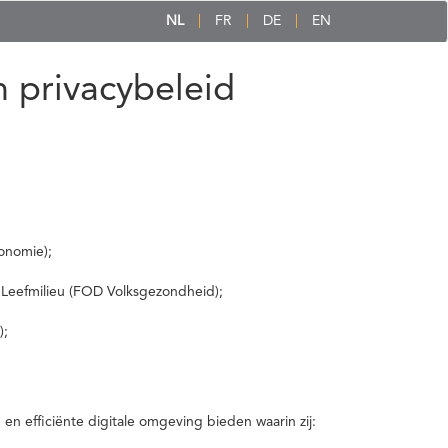
NL
FR
DE
EN
 privacybeleid
onomie);
 Leefmilieu (FOD Volksgezondheid);
);
 efficiënte digitale omgeving bieden waarin zij: