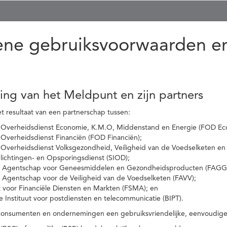
ne gebruiksvoorwaarden en
ling van het Meldpunt en zijn partners
t resultaat van een partnerschap tussen:
 Overheidsdienst Economie, K.M.O, Middenstand en Energie (FOD Ec
Overheidsdienst Financiën (FOD Financiën);
 Overheidsdienst Volksgezondheid, Veiligheid van de Voedselketen en
nlichtingen- en Opsporingsdienst (SIOD);
l Agentschap voor Geneesmiddelen en Gezondheidsproducten (FAGG
l Agentschap voor de Veiligheid van de Voedselketen (FAVV);
t voor Financiële Diensten en Markten (FSMA); en
e Instituut voor postdiensten en telecommunicatie (BIPT).
onsumenten en ondernemingen een gebruiksvriendelijke, eenvoudige en