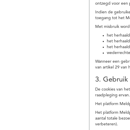
ontzegd voor een p
Indien de gebruike
toegang tot het M
Met misbruik word
het herhaald
het herhaald
het herhaald
wederrechtel
Wanneer een gebrui
van artikel 29 va
3. Gebruik
De cookies van het
raadpleging ervan
Het platform Meldp
Het platform Meld
aantal totale bez
verbeteren).