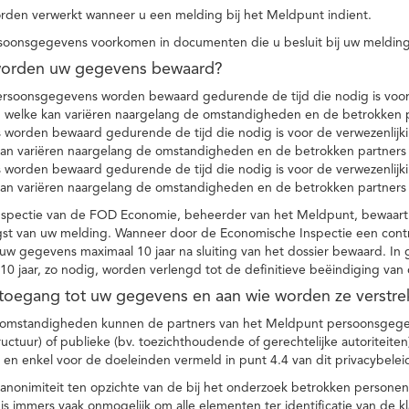
den verwerkt wanneer u een melding bij het Meldpunt indient.
soonsgegevens voorkomen in documenten die u besluit bij uw melding
worden uw gegevens bewaard?
ersoonsgegevens worden bewaard gedurende de tijd die nodig is voor 
 welke kan variëren naargelang de omstandigheden en de betrokken p
worden bewaard gedurende de tijd die nodig is voor de verwezenlijk
kan variëren naargelang de omstandigheden en de betrokken partners
worden bewaard gedurende de tijd die nodig is voor de verwezenlijk
kan variëren naargelang de omstandigheden en de betrokken partners
spectie van de FOD Economie, beheerder van het Meldpunt, bewaart
st van uw melding. Wanneer door de Economische Inspectie een contr
 gegevens maximaal 10 jaar na sluiting van het dossier bewaard. In 
10 jaar, zo nodig, worden verlengd tot de definitieve beëindiging van
 toegang tot uw gegevens en aan wie worden ze verstre
e omstandigheden kunnen de partners van het Meldpunt persoonsgege
ructuur) of publieke (bv. toezichthoudende of gerechtelijke autoriteite
r en enkel voor de doeleinden vermeld in punt 4.4 van dit privacybelei
nonimiteit ten opzichte van de bij het onderzoek betrokken personen
s immers vaak onmogelijk om alle elementen ter identificatie van de 