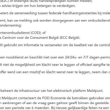
(B2C) of oneerlijke (B2B) handelspraktijken kunnen melden;
n advies krijgen om hun belangen te verdedigen.
tert de samenwerking tussen federale handhavingsinstanties bij misle
temt, kan uw melding ook worden doorgegeven aan een ombudsdienst o
 onderneming:
ntenombudsdienst (COD); of
s Centrum voor de Consument België (ECC België).
 gebruikt om informatie te verzamelen om de kwaliteit van de control
een nooddienst en beschikt niet over een 24/24u- en 7/7 dagen-perma
 niet de mogelijkheid om klacht neer te leggen of officieel aangifte te
toffer werd van een misdrijf en klacht wenst neer te leggen, neem dan
eheert de infrastructuur van het elektronisch platform Meldpunt.
het Meldpunt contacteert de FOD Economie de betrokken gebruiker om
an aanbrengen of aan de vraag geen gehoor geeft binnen de gestelde
or een periode van 6 maanden. Bij nieuwe gelijkaardige feiten na e