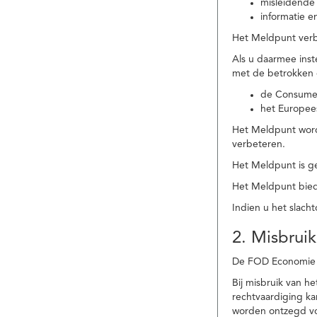
misleidende 
informatie e
Het Meldpunt verbe
Als u daarmee ins
met de betrokken
de Consume
het Europee
Het Meldpunt wordt
verbeteren.
Het Meldpunt is g
Het Meldpunt biedt
Indien u het slach
2. Misbruik
De FOD Economie b
Bij misbruik van 
rechtvaardiging k
worden ontzegd vo