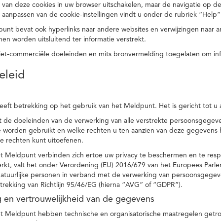
 van deze cookies in uw browser uitschakelen, maar de navigatie op de
t aanpassen van de cookie-instellingen vindt u onder de rubriek “Help”
punt bevat ook hyperlinks naar andere websites en verwijzingen naar
en worden uitsluitend ter informatie verstrekt.
niet-commerciële doeleinden en mits bronvermelding toegelaten om in
eleid
heeft betrekking op het gebruik van het Meldpunt. Het is gericht tot u
dt de doeleinden van de verwerking van alle verstrekte persoonsgege
worden gebruikt en welke rechten u ten aanzien van deze gegevens heb
e rechten kunt uitoefenen.
et Meldpunt verbinden zich ertoe uw privacy te beschermen en te res
rkt, valt het onder Verordening (EU) 2016/679 van het Europees Parl
tuurlijke personen in verband met de verwerking van persoonsgegeven
trekking van Richtlijn 95/46/EG (hierna “AVG” of “GDPR”).
ng en vertrouwelijkheid van de gegevens
t Meldpunt hebben technische en organisatorische maatregelen getrof