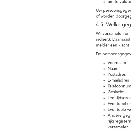
om te voldoe
Uw persoonsgegeve
of worden doorgeg
4.5. Welke ge
Wij verzamelen en
indient). Daarnaas
melder een klacht 
De persoonsgegeve
Voornaam
Naam
Postadres
E-mailadres
Telefoonnu
Geslacht
Leeftijdsgro
Eventueel 
Eventuele w
Andere gege
rijksregiste
verzamelen.