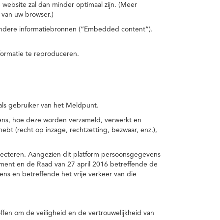
 website zal dan minder optimaal zijn. (Meer
 van uw browser.)
 andere informatiebronnen (“Embedded content”).
formatie te reproduceren.
 als gebruiker van het Meldpunt.
vens, hoe deze worden verzameld, verwerkt en
t (recht op inzage, rechtzetting, bezwaar, enz.),
pecteren. Aangezien dit platform persoonsgegevens
ement en de Raad van 27 april 2016 betreffende de
s en betreffende het vrije verkeer van die
fen om de veiligheid en de vertrouwelijkheid van