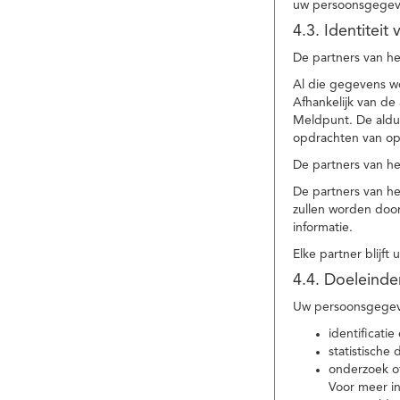
uw persoonsgegev
4.3. Identitei
De partners van he
Al die gegevens w
Afhankelijk van d
Meldpunt. De aldu
opdrachten van op
De partners van h
De partners van h
zullen worden doo
informatie.
Elke partner blijft
4.4. Doeleind
Uw persoonsgegeve
identificat
statistische
onderzoek of
Voor meer in