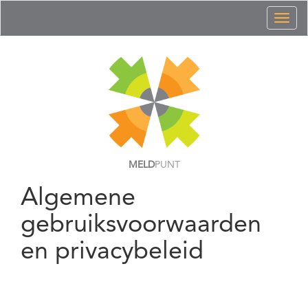
Toggl
naviga
MELD
PUNT
Algemene
gebruiksvoorwaarden
en privacybeleid