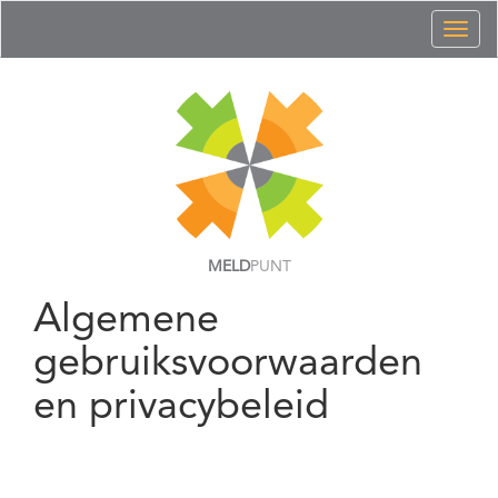
Toggl
naviga
MELD
PUNT
Algemene
gebruiksvoorwaarden
en privacybeleid