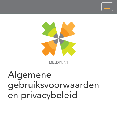
Toggl
naviga
MELD
PUNT
Algemene
gebruiksvoorwaarden
en privacybeleid