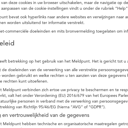
 van deze cookies in uw browser uitschakelen, maar de navigatie op de
t aanpassen van de cookie-instellingen vindt u onder de rubriek “Help”
punt bevat ook hyperlinks naar andere websites en verwijzingen naar
en worden uitsluitend ter informatie verstrekt.
niet-commerciële doeleinden en mits bronvermelding toegelaten om in
eleid
heeft betrekking op het gebruik van het Meldpunt. Het is gericht tot u
dt de doeleinden van de verwerking van alle verstrekte persoonsgege
worden gebruikt en welke rechten u ten aanzien van deze gegevens heb
e rechten kunt uitoefenen.
et Meldpunt verbinden zich ertoe uw privacy te beschermen en te res
rkt, valt het onder Verordening (EU) 2016/679 van het Europees Parl
tuurlijke personen in verband met de verwerking van persoonsgegeven
trekking van Richtlijn 95/46/EG (hierna “AVG” of “GDPR”).
ng en vertrouwelijkheid van de gegevens
t Meldpunt hebben technische en organisatorische maatregelen getrof