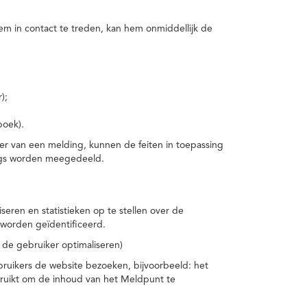
m in contact te treden, kan hem onmiddellijk de
);
boek).
er van een melding, kunnen de feiten in toepassing
ings worden meegedeeld.
eren en statistieken op te stellen over de
worden geïdentificeerd.
 de gebruiker optimaliseren)
ruikers de website bezoeken, bijvoorbeeld: het
bruikt om de inhoud van het Meldpunt te