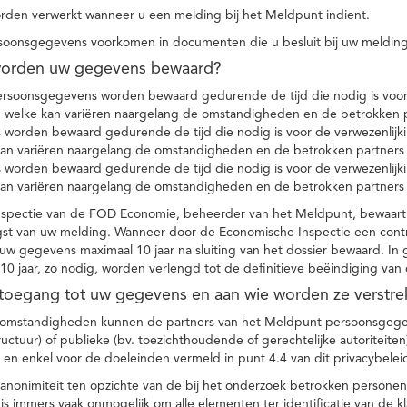
den verwerkt wanneer u een melding bij het Meldpunt indient.
soonsgegevens voorkomen in documenten die u besluit bij uw melding
worden uw gegevens bewaard?
ersoonsgegevens worden bewaard gedurende de tijd die nodig is voor 
 welke kan variëren naargelang de omstandigheden en de betrokken p
worden bewaard gedurende de tijd die nodig is voor de verwezenlijk
kan variëren naargelang de omstandigheden en de betrokken partners
worden bewaard gedurende de tijd die nodig is voor de verwezenlijk
kan variëren naargelang de omstandigheden en de betrokken partners
spectie van de FOD Economie, beheerder van het Meldpunt, bewaart
st van uw melding. Wanneer door de Economische Inspectie een contr
 gegevens maximaal 10 jaar na sluiting van het dossier bewaard. In 
10 jaar, zo nodig, worden verlengd tot de definitieve beëindiging van
 toegang tot uw gegevens en aan wie worden ze verstre
e omstandigheden kunnen de partners van het Meldpunt persoonsgege
ructuur) of publieke (bv. toezichthoudende of gerechtelijke autoriteite
r en enkel voor de doeleinden vermeld in punt 4.4 van dit privacybelei
nonimiteit ten opzichte van de bij het onderzoek betrokken personen
s immers vaak onmogelijk om alle elementen ter identificatie van de 