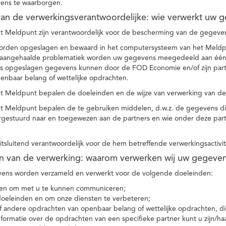
ens te waarborgen.
t van de verwerkingsverantwoordelijke: wie verwerkt uw 
t Meldpunt zijn verantwoordelijk voor de bescherming van de gegevens
orden opgeslagen en bewaard in het computersysteem van het Meld
e aangehaalde problematiek worden uw gegevens meegedeeld aan één o
s opgeslagen gegevens kunnen door de FOD Economie en/of zijn partn
enbaar belang of wettelijke opdrachten.
et Meldpunt bepalen de doeleinden en de wijze van verwerking van d
et Meldpunt bepalen de te gebruiken middelen, d.w.z. de gegevens di
rgestuurd naar en toegewezen aan de partners en wie onder deze par
 uitsluitend verantwoordelijk voor de hem betreffende verwerkingsactivi
en van de verwerking: waarom verwerken wij uw gegeve
ns worden verzameld en verwerkt voor de volgende doeleinden:
ie en om met u te kunnen communiceren;
 doeleinden en om onze diensten te verbeteren;
 andere opdrachten van openbaar belang of wettelijke opdrachten, die
formatie over de opdrachten van een specifieke partner kunt u zijn/ha