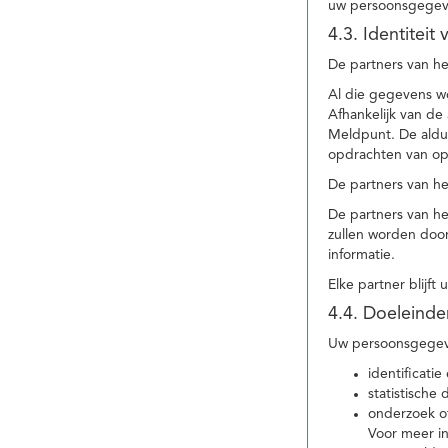
uw persoonsgegev
4.3. Identitei
De partners van he
Al die gegevens w
Afhankelijk van d
Meldpunt. De aldu
opdrachten van op
De partners van h
De partners van h
zullen worden doo
informatie.
Elke partner blijft
4.4. Doeleind
Uw persoonsgegeve
identificat
statistische
onderzoek of
Voor meer in