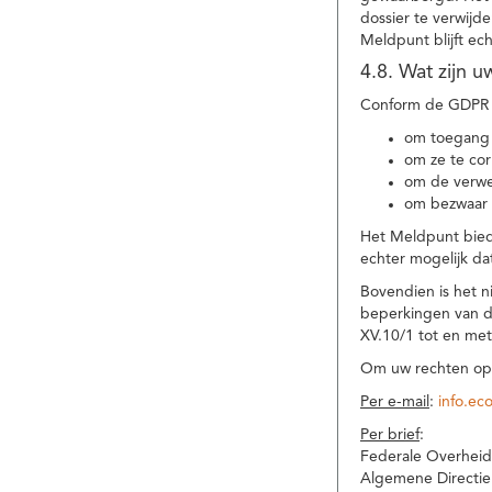
dossier te verwijd
Meldpunt blijft ec
4.8. Wat zijn 
Conform de GDPR 
om toegang 
om ze te corr
om de verwe
om bezwaar 
Het Meldpunt biedt
echter mogelijk da
Bovendien is het n
beperkingen van d
XV.10/1 tot en me
Om uw rechten op 
Per e-mail
:
info.ec
Per brief
:
Federale Overheid
Algemene Directie