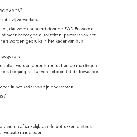
gegevens?
 die zij verwerken.
punt, dat wordt beheerd door de FOD Economie.
f meer bevoegde autoriteiten, partners van het
ers worden gebruikt in het kader van hun
e gegevens.
e zullen worden geregistreerd, hoe de meldingen
tners toegang zal kunnen hebben tot de bewaarde
teiten in het kader van zijn opdrachten.
ns?
 variëren afhankelijk van de betrokken partner.
ar website raadplegen;