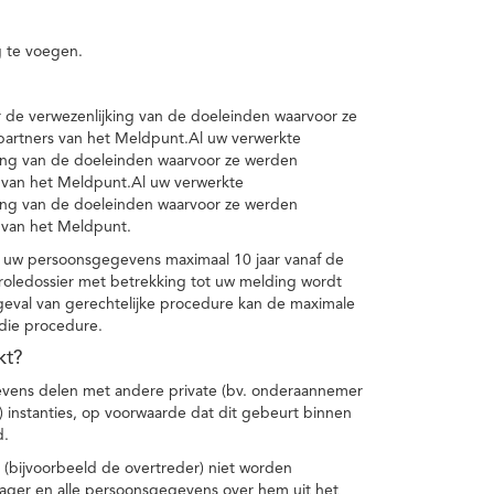
 te voegen.
de verwezenlijking van de doeleinden waarvoor ze
artners van het Meldpunt.Al uw verwerkte
ing van de doeleinden waarvoor ze werden
 van het Meldpunt.Al uw verwerkte
ing van de doeleinden waarvoor ze werden
 van het Meldpunt.
 uw persoonsgegevens maximaal 10 jaar vanaf de
oledossier met betrekking tot uw melding wordt
geval van gerechtelijke procedure kan de maximale
 die procedure.
kt?
vens delen met andere private (bv. onderaannemer
n) instanties, op voorwaarde dat dit gebeurt binnen
d.
 (bijvoorbeeld de overtreder) niet worden
klager en alle persoonsgegevens over hem uit het