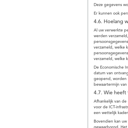
Deze gegevens wor
Er kunnen ook per
4.6. Hoelang 
Al uw verwerkte p
werden verzameld,
persoonsgegevens 
verzameld, welke 
persoonsgegevens 
verzameld, welke 
De Economische In
datum van ontvang
geopend, worden uw
bewaartermijn van 
4.7. Wie heeft
Afhankelijk van d
voor de ICT-infrast
een wettelijk kade
Bovendien kan uw a
gewaarborgd. Het i