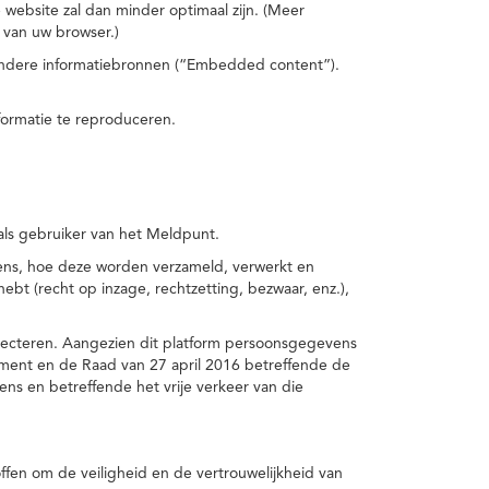
 website zal dan minder optimaal zijn. (Meer
 van uw browser.)
 andere informatiebronnen (“Embedded content”).
formatie te reproduceren.
 als gebruiker van het Meldpunt.
vens, hoe deze worden verzameld, verwerkt en
t (recht op inzage, rechtzetting, bezwaar, enz.),
pecteren. Aangezien dit platform persoonsgegevens
ement en de Raad van 27 april 2016 betreffende de
s en betreffende het vrije verkeer van die
fen om de veiligheid en de vertrouwelijkheid van