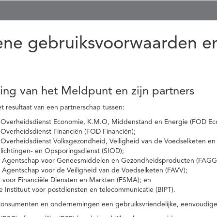
ne gebruiksvoorwaarden en
ling van het Meldpunt en zijn partners
t resultaat van een partnerschap tussen:
 Overheidsdienst Economie, K.M.O, Middenstand en Energie (FOD Ec
Overheidsdienst Financiën (FOD Financiën);
 Overheidsdienst Volksgezondheid, Veiligheid van de Voedselketen en
nlichtingen- en Opsporingsdienst (SIOD);
l Agentschap voor Geneesmiddelen en Gezondheidsproducten (FAGG
l Agentschap voor de Veiligheid van de Voedselketen (FAVV);
t voor Financiële Diensten en Markten (FSMA); en
e Instituut voor postdiensten en telecommunicatie (BIPT).
onsumenten en ondernemingen een gebruiksvriendelijke, eenvoudige en