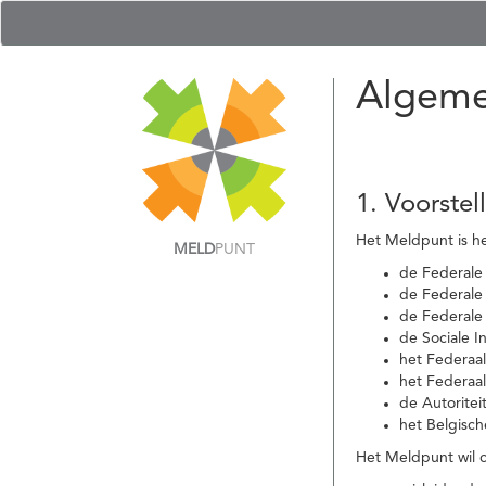
Algeme
1. Voorstel
Het Meldpunt is he
MELD
PUNT
de Federale
de Federale 
de Federale
de Sociale I
het Federaa
het Federaa
de Autoritei
het Belgisch
Het Meldpunt wil c