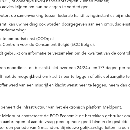
(B2C) of oneerlijke (B2B) handelspraktijken kunnen melden;
n advies krijgen om hun belangen te verdedigen.
tert de samenwerking tussen federale handhavingsinstanties bij misle
temt, kan uw melding ook worden doorgegeven aan een ombudsdienst o
 onderneming:
ntenombudsdienst (COD); of
s Centrum voor de Consument België (ECC België).
 gebruikt om informatie te verzamelen om de kwaliteit van de control
een nooddienst en beschikt niet over een 24/24u- en 7/7 dagen-perma
 niet de mogelijkheid om klacht neer te leggen of officieel aangifte te
toffer werd van een misdrijf en klacht wenst neer te leggen, neem dan
eheert de infrastructuur van het elektronisch platform Meldpunt.
het Meldpunt contacteert de FOD Economie de betrokken gebruiker om
an aanbrengen of aan de vraag geen gehoor geeft binnen de gestelde
or een periode van 6 maanden. Bij nieuwe gelijkaardige feiten na e