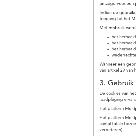
ontzegd voor een p
Indien de gebruike
toegang tot het M
Met misbruik word
het herhaald
het herhaald
het herhaald
wederrechtel
Wanneer een gebrui
van artikel 29 va
3. Gebruik
De cookies van het
raadpleging ervan
Het platform Meldp
Het platform Meld
aantal totale bez
verbeteren).