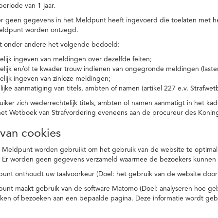
eriode van 1 jaar.
r geen gegevens in het Meldpunt heeft ingevoerd die toelaten met he
eldpunt worden ontzegd.
t onder andere het volgende bedoeld:
elijk ingeven van meldingen over dezelfde feiten;
elijk en/of te kwader trouw indienen van ongegronde meldingen (laster
elijk ingeven van zinloze meldingen;
ijke aanmatiging van titels, ambten of namen (artikel 227 e.v. Strafwet
ker zich wederrechtelijk titels, ambten of namen aanmatigt in het kad
n het Wetboek van Strafvordering eveneens aan de procureur des Kon
 van cookies
 Meldpunt worden gebruikt om het gebruik van de website te optimalis
. Er worden geen gegevens verzameld waarmee de bezoekers kunnen 
unt onthoudt uw taalvoorkeur (Doel: het gebruik van de website door
punt maakt gebruik van de software Matomo (Doel: analyseren hoe geb
oeken of bezoeken aan een bepaalde pagina. Deze informatie wordt ge