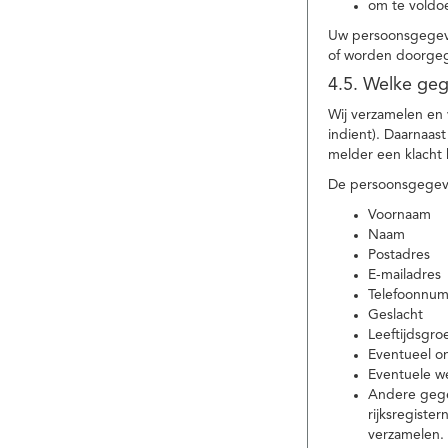
om te voldoe
Uw persoonsgegeve
of worden doorgeg
4.5. Welke ge
Wij verzamelen en
indient). Daarnaas
melder een klacht 
De persoonsgegeve
Voornaam
Naam
Postadres
E-mailadres
Telefoonnu
Geslacht
Leeftijdsgro
Eventueel 
Eventuele w
Andere gege
rijksregiste
verzamelen.