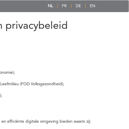
NL
FR
DE
EN
 privacybeleid
onomie);
 Leefmilieu (FOD Volksgezondheid);
);
 efficiënte digitale omgeving bieden waarin zij: