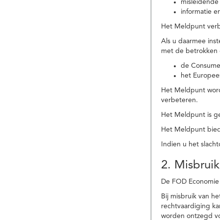
misleidende 
informatie e
Het Meldpunt verbe
Als u daarmee ins
met de betrokken
de Consume
het Europee
Het Meldpunt wordt
verbeteren.
Het Meldpunt is g
Het Meldpunt biedt
Indien u het slach
2. Misbruik
De FOD Economie b
Bij misbruik van 
rechtvaardiging k
worden ontzegd vo