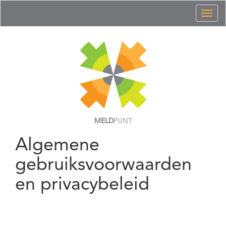
Toggl
naviga
MELD
PUNT
Algemene
gebruiksvoorwaarden
en privacybeleid