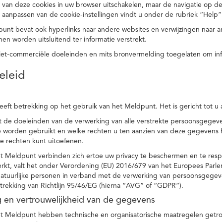
 van deze cookies in uw browser uitschakelen, maar de navigatie op de
t aanpassen van de cookie-instellingen vindt u onder de rubriek “Help”
punt bevat ook hyperlinks naar andere websites en verwijzingen naar
en worden uitsluitend ter informatie verstrekt.
niet-commerciële doeleinden en mits bronvermelding toegelaten om in
eleid
heeft betrekking op het gebruik van het Meldpunt. Het is gericht tot u
dt de doeleinden van de verwerking van alle verstrekte persoonsgege
worden gebruikt en welke rechten u ten aanzien van deze gegevens heb
e rechten kunt uitoefenen.
et Meldpunt verbinden zich ertoe uw privacy te beschermen en te res
rkt, valt het onder Verordening (EU) 2016/679 van het Europees Parl
tuurlijke personen in verband met de verwerking van persoonsgegeven
trekking van Richtlijn 95/46/EG (hierna “AVG” of “GDPR”).
ng en vertrouwelijkheid van de gegevens
t Meldpunt hebben technische en organisatorische maatregelen getrof