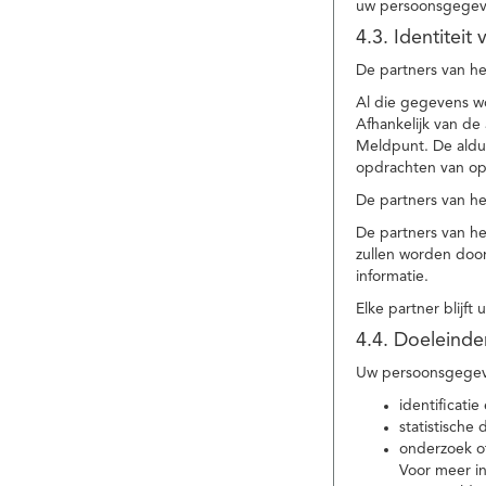
uw persoonsgegev
4.3. Identitei
De partners van he
Al die gegevens w
Afhankelijk van d
Meldpunt. De aldu
opdrachten van op
De partners van h
De partners van h
zullen worden doo
informatie.
Elke partner blijft
4.4. Doeleind
Uw persoonsgegeve
identificat
statistische
onderzoek of
Voor meer in