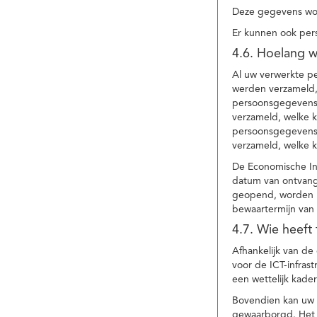
Deze gegevens wor
Er kunnen ook per
4.6. Hoelang 
Al uw verwerkte p
werden verzameld,
persoonsgegevens 
verzameld, welke 
persoonsgegevens 
verzameld, welke 
De Economische In
datum van ontvang
geopend, worden uw
bewaartermijn van 
4.7. Wie heeft
Afhankelijk van d
voor de ICT-infrast
een wettelijk kade
Bovendien kan uw a
gewaarborgd. Het i