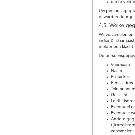
om te voldoe
Uw persoonsgegeve
of worden doorgeg
4.5. Welke ge
Wij verzamelen en
indient). Daarnaas
melder een klacht 
De persoonsgegeve
Voornaam
Naam
Postadres
E-mailadres
Telefoonnu
Geslacht
Leeftijdsgro
Eventueel 
Eventuele w
Andere gege
rijksregiste
verzamelen.