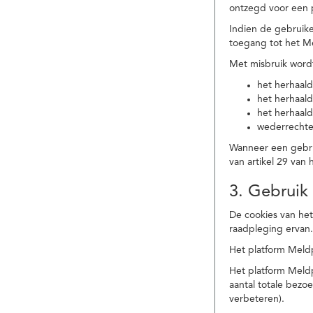
ontzegd voor een p
Indien de gebruike
toegang tot het M
Met misbruik word
het herhaald
het herhaald
het herhaald
wederrechtel
Wanneer een gebrui
van artikel 29 va
3. Gebruik
De cookies van het
raadpleging ervan
Het platform Meldp
Het platform Meld
aantal totale bez
verbeteren).