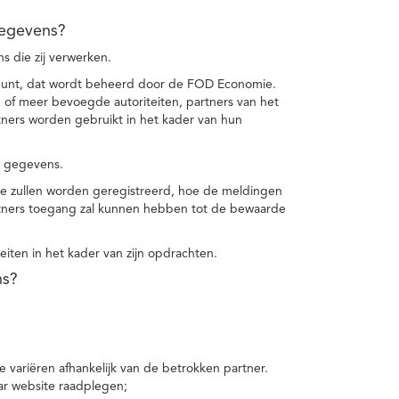
gegevens?
 die zij verwerken.
punt, dat wordt beheerd door de FOD Economie.
f meer bevoegde autoriteiten, partners van het
ers worden gebruikt in het kader van hun
e gegevens.
e zullen worden geregistreerd, hoe de meldingen
tners toegang zal kunnen hebben tot de bewaarde
teiten in het kader van zijn opdrachten.
ns?
 variëren afhankelijk van de betrokken partner.
ar website raadplegen;