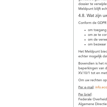
dossier te verwijd
Meldpunt blijft ec
4.8. Wat zijn 
Conform de GDPR 
om toegang 
om ze te corr
om de verwe
om bezwaar 
Het Meldpunt biedt
echter mogelijk da
Bovendien is het n
beperkingen van d
XV.10/1 tot en me
Om uw rechten op 
Per e-mail
:
info.ec
Per brief
:
Federale Overheid
Algemene Directie