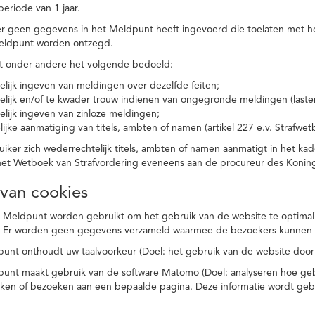
eriode van 1 jaar.
r geen gegevens in het Meldpunt heeft ingevoerd die toelaten met he
eldpunt worden ontzegd.
t onder andere het volgende bedoeld:
elijk ingeven van meldingen over dezelfde feiten;
elijk en/of te kwader trouw indienen van ongegronde meldingen (laster
elijk ingeven van zinloze meldingen;
ijke aanmatiging van titels, ambten of namen (artikel 227 e.v. Strafwet
ker zich wederrechtelijk titels, ambten of namen aanmatigt in het kad
n het Wetboek van Strafvordering eveneens aan de procureur des Kon
 van cookies
 Meldpunt worden gebruikt om het gebruik van de website te optimalis
. Er worden geen gegevens verzameld waarmee de bezoekers kunnen 
unt onthoudt uw taalvoorkeur (Doel: het gebruik van de website door
punt maakt gebruik van de software Matomo (Doel: analyseren hoe geb
oeken of bezoeken aan een bepaalde pagina. Deze informatie wordt ge