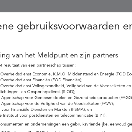
ne gebruiksvoorwaarden en
ling van het Meldpunt en zijn partners
t resultaat van een partnerschap tussen:
 Overheidsdienst Economie, K.M.O, Middenstand en Energie (FOD Ec
Overheidsdienst Financiën (FOD Financiën);
 Overheidsdienst Volksgezondheid, Veiligheid van de Voedselketen en
nlichtingen- en Opsporingsdienst (SIOD);
l Agentschap voor Geneesmiddelen en Gezondheidsproducten (FAGG
l Agentschap voor de Veiligheid van de Voedselketen (FAVV);
t voor Financiële Diensten en Markten (FSMA); en
e Instituut voor postdiensten en telecommunicatie (BIPT).
onsumenten en ondernemingen een gebruiksvriendelijke, eenvoudige en