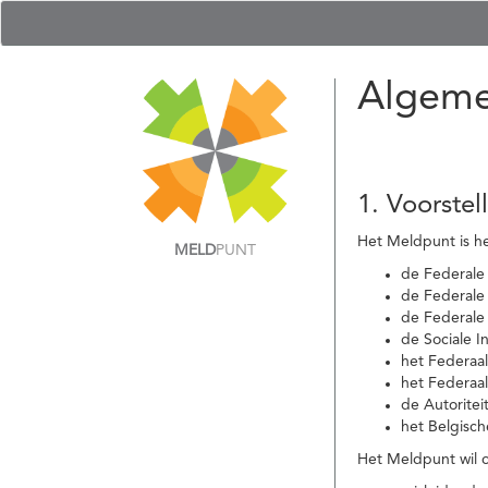
Algeme
1. Voorstel
Het Meldpunt is he
MELD
PUNT
de Federale
de Federale 
de Federale
de Sociale I
het Federaa
het Federaa
de Autoritei
het Belgisch
Het Meldpunt wil c