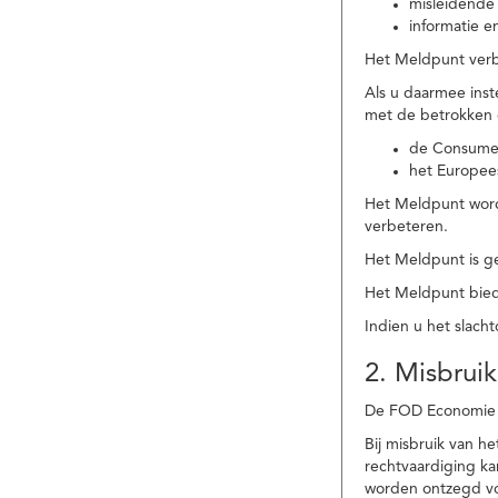
misleidende 
informatie e
Het Meldpunt verbe
Als u daarmee ins
met de betrokken
de Consume
het Europee
Het Meldpunt wordt
verbeteren.
Het Meldpunt is g
Het Meldpunt biedt
Indien u het slach
2. Misbruik
De FOD Economie b
Bij misbruik van 
rechtvaardiging k
worden ontzegd vo