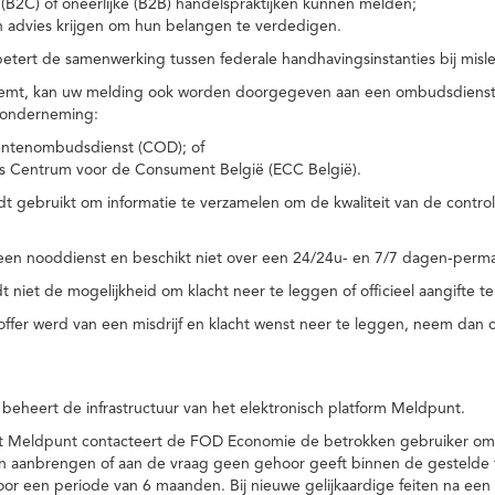
(B2C) of oneerlijke (B2B) handelspraktijken kunnen melden;
n advies krijgen om hun belangen te verdedigen.
tert de samenwerking tussen federale handhavingsinstanties bij misle
temt, kan uw melding ook worden doorgegeven aan een ombudsdienst o
 onderneming:
ntenombudsdienst (COD); of
s Centrum voor de Consument België (ECC België).
 gebruikt om informatie te verzamelen om de kwaliteit van de control
een nooddienst en beschikt niet over een 24/24u- en 7/7 dagen-perma
 niet de mogelijkheid om klacht neer te leggen of officieel aangifte te
toffer werd van een misdrijf en klacht wenst neer te leggen, neem dan
eheert de infrastructuur van het elektronisch platform Meldpunt.
het Meldpunt contacteert de FOD Economie de betrokken gebruiker om
an aanbrengen of aan de vraag geen gehoor geeft binnen de gestelde
or een periode van 6 maanden. Bij nieuwe gelijkaardige feiten na e