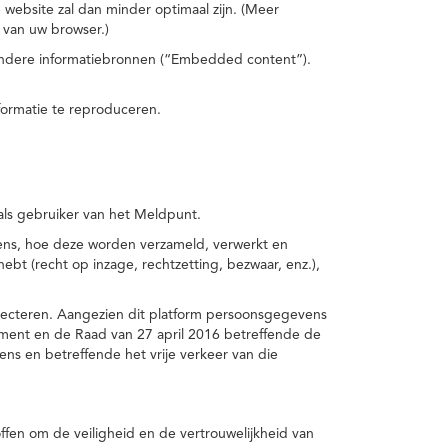
 website zal dan minder optimaal zijn. (Meer
 van uw browser.)
 andere informatiebronnen (“Embedded content”).
formatie te reproduceren.
 als gebruiker van het Meldpunt.
vens, hoe deze worden verzameld, verwerkt en
t (recht op inzage, rechtzetting, bezwaar, enz.),
pecteren. Aangezien dit platform persoonsgegevens
ement en de Raad van 27 april 2016 betreffende de
s en betreffende het vrije verkeer van die
fen om de veiligheid en de vertrouwelijkheid van