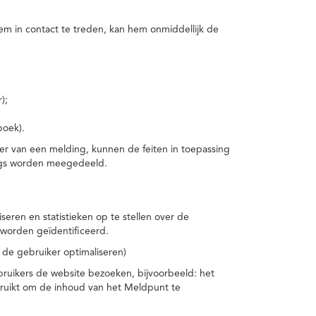
m in contact te treden, kan hem onmiddellijk de
);
boek).
er van een melding, kunnen de feiten in toepassing
ings worden meegedeeld.
eren en statistieken op te stellen over de
worden geïdentificeerd.
 de gebruiker optimaliseren)
ruikers de website bezoeken, bijvoorbeeld: het
bruikt om de inhoud van het Meldpunt te