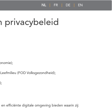
NL
FR
DE
EN
 privacybeleid
onomie);
 Leefmilieu (FOD Volksgezondheid);
);
 efficiënte digitale omgeving bieden waarin zij: