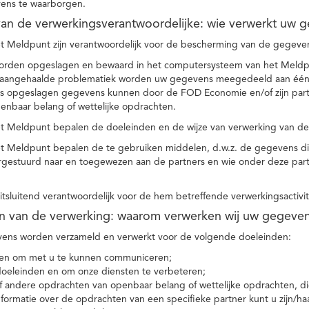
ens te waarborgen.
t van de verwerkingsverantwoordelijke: wie verwerkt uw 
t Meldpunt zijn verantwoordelijk voor de bescherming van de gegevens
orden opgeslagen en bewaard in het computersysteem van het Meld
e aangehaalde problematiek worden uw gegevens meegedeeld aan één o
s opgeslagen gegevens kunnen door de FOD Economie en/of zijn partn
enbaar belang of wettelijke opdrachten.
et Meldpunt bepalen de doeleinden en de wijze van verwerking van d
et Meldpunt bepalen de te gebruiken middelen, d.w.z. de gegevens di
rgestuurd naar en toegewezen aan de partners en wie onder deze par
 uitsluitend verantwoordelijk voor de hem betreffende verwerkingsactivi
en van de verwerking: waarom verwerken wij uw gegeve
ns worden verzameld en verwerkt voor de volgende doeleinden:
ie en om met u te kunnen communiceren;
 doeleinden en om onze diensten te verbeteren;
 andere opdrachten van openbaar belang of wettelijke opdrachten, die
formatie over de opdrachten van een specifieke partner kunt u zijn/ha