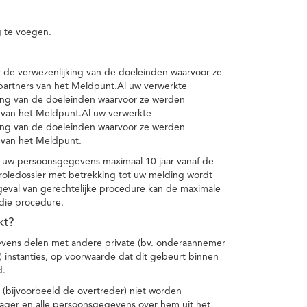
 te voegen.
de verwezenlijking van de doeleinden waarvoor ze
artners van het Meldpunt.Al uw verwerkte
ing van de doeleinden waarvoor ze werden
 van het Meldpunt.Al uw verwerkte
ing van de doeleinden waarvoor ze werden
 van het Meldpunt.
 uw persoonsgegevens maximaal 10 jaar vanaf de
oledossier met betrekking tot uw melding wordt
geval van gerechtelijke procedure kan de maximale
 die procedure.
kt?
vens delen met andere private (bv. onderaannemer
n) instanties, op voorwaarde dat dit gebeurt binnen
d.
 (bijvoorbeeld de overtreder) niet worden
klager en alle persoonsgegevens over hem uit het