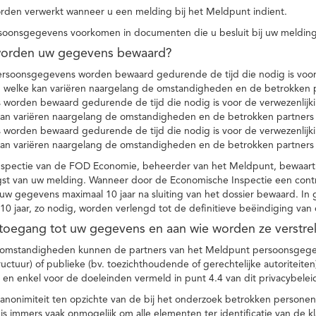
den verwerkt wanneer u een melding bij het Meldpunt indient.
soonsgegevens voorkomen in documenten die u besluit bij uw melding
worden uw gegevens bewaard?
ersoonsgegevens worden bewaard gedurende de tijd die nodig is voor 
 welke kan variëren naargelang de omstandigheden en de betrokken p
worden bewaard gedurende de tijd die nodig is voor de verwezenlijk
kan variëren naargelang de omstandigheden en de betrokken partners
worden bewaard gedurende de tijd die nodig is voor de verwezenlijk
kan variëren naargelang de omstandigheden en de betrokken partners
spectie van de FOD Economie, beheerder van het Meldpunt, bewaart
st van uw melding. Wanneer door de Economische Inspectie een contr
 gegevens maximaal 10 jaar na sluiting van het dossier bewaard. In 
10 jaar, zo nodig, worden verlengd tot de definitieve beëindiging van
 toegang tot uw gegevens en aan wie worden ze verstre
e omstandigheden kunnen de partners van het Meldpunt persoonsgege
ructuur) of publieke (bv. toezichthoudende of gerechtelijke autoriteite
r en enkel voor de doeleinden vermeld in punt 4.4 van dit privacybelei
nonimiteit ten opzichte van de bij het onderzoek betrokken personen
s immers vaak onmogelijk om alle elementen ter identificatie van de 