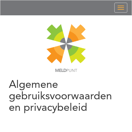
Toggl
naviga
MELD
PUNT
Algemene
gebruiksvoorwaarden
en privacybeleid