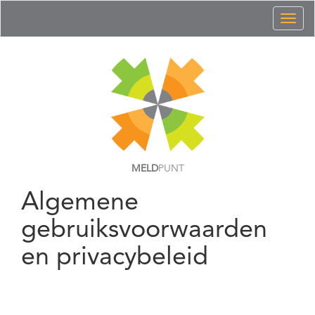
Toggl
naviga
MELD
PUNT
Algemene
gebruiksvoorwaarden
en privacybeleid