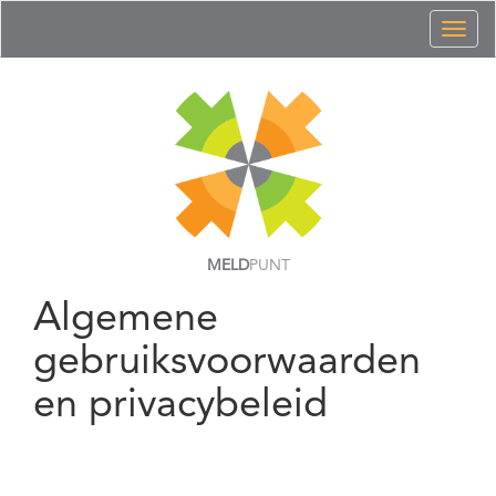
Toggl
naviga
MELD
PUNT
Algemene
gebruiksvoorwaarden
en privacybeleid