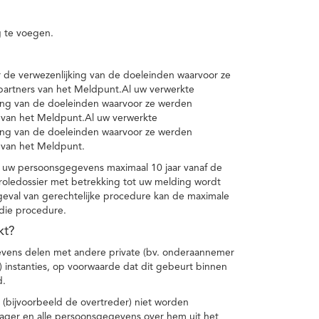
 te voegen.
de verwezenlijking van de doeleinden waarvoor ze
artners van het Meldpunt.Al uw verwerkte
ing van de doeleinden waarvoor ze werden
 van het Meldpunt.Al uw verwerkte
ing van de doeleinden waarvoor ze werden
 van het Meldpunt.
 uw persoonsgegevens maximaal 10 jaar vanaf de
oledossier met betrekking tot uw melding wordt
geval van gerechtelijke procedure kan de maximale
 die procedure.
kt?
vens delen met andere private (bv. onderaannemer
n) instanties, op voorwaarde dat dit gebeurt binnen
d.
 (bijvoorbeeld de overtreder) niet worden
klager en alle persoonsgegevens over hem uit het