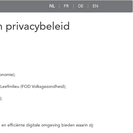
NL
FR
DE
EN
 privacybeleid
onomie);
 Leefmilieu (FOD Volksgezondheid);
);
 efficiënte digitale omgeving bieden waarin zij: