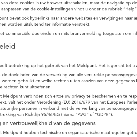
 van deze cookies in uw browser uitschakelen, maar de navigatie op de
t aanpassen van de cookie-instellingen vindt u onder de rubriek “Help”
punt bevat ook hyperlinks naar andere websites en verwijzingen naar
en worden uitsluitend ter informatie verstrekt.
niet-commerciële doeleinden en mits bronvermelding toegelaten om in
eleid
heeft betrekking op het gebruik van het Meldpunt. Het is gericht tot u
dt de doeleinden van de verwerking van alle verstrekte persoonsgege
worden gebruikt en welke rechten u ten aanzien van deze gegevens heb
e rechten kunt uitoefenen.
et Meldpunt verbinden zich ertoe uw privacy te beschermen en te res
rkt, valt het onder Verordening (EU) 2016/679 van het Europees Parl
tuurlijke personen in verband met de verwerking van persoonsgegeven
trekking van Richtlijn 95/46/EG (hierna “AVG” of “GDPR”).
ng en vertrouwelijkheid van de gegevens
t Meldpunt hebben technische en organisatorische maatregelen getrof