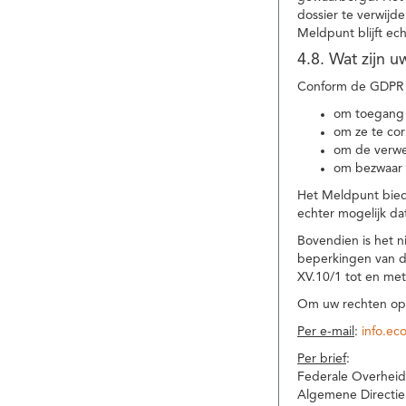
dossier te verwijd
Meldpunt blijft ec
4.8. Wat zijn 
Conform de GDPR 
om toegang 
om ze te corr
om de verwe
om bezwaar 
Het Meldpunt biedt
echter mogelijk da
Bovendien is het n
beperkingen van d
XV.10/1 tot en me
Om uw rechten op 
Per e-mail
:
info.ec
Per brief
:
Federale Overheid
Algemene Directie