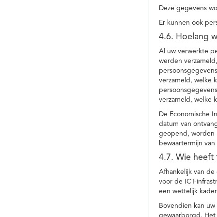
Deze gegevens wor
Er kunnen ook per
4.6. Hoelang 
Al uw verwerkte p
werden verzameld,
persoonsgegevens 
verzameld, welke 
persoonsgegevens 
verzameld, welke 
De Economische In
datum van ontvang
geopend, worden uw
bewaartermijn van 
4.7. Wie heeft
Afhankelijk van d
voor de ICT-infrast
een wettelijk kade
Bovendien kan uw a
gewaarborgd. Het i