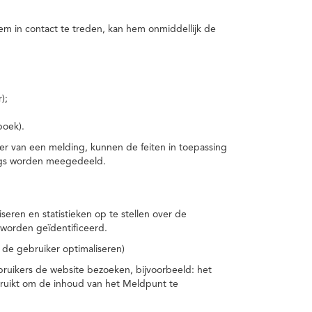
m in contact te treden, kan hem onmiddellijk de
);
boek).
er van een melding, kunnen de feiten in toepassing
ings worden meegedeeld.
eren en statistieken op te stellen over de
worden geïdentificeerd.
 de gebruiker optimaliseren)
ruikers de website bezoeken, bijvoorbeeld: het
bruikt om de inhoud van het Meldpunt te