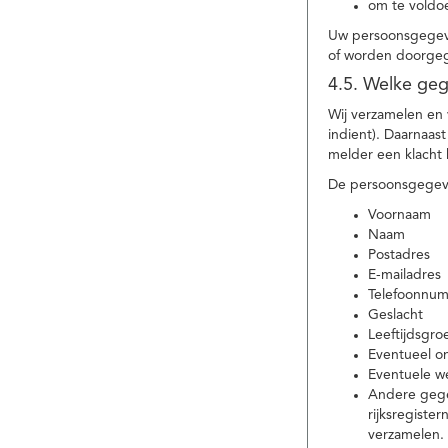
om te voldoe
Uw persoonsgegeve
of worden doorgeg
4.5. Welke ge
Wij verzamelen en
indient). Daarnaas
melder een klacht 
De persoonsgegeve
Voornaam
Naam
Postadres
E-mailadres
Telefoonnu
Geslacht
Leeftijdsgro
Eventueel 
Eventuele w
Andere gege
rijksregiste
verzamelen.