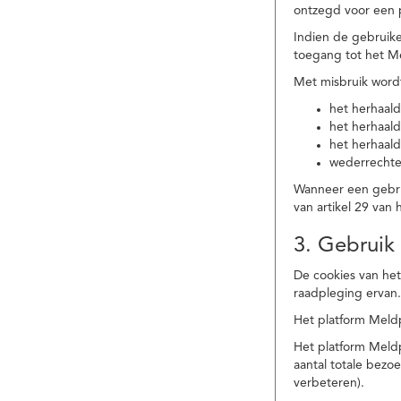
ontzegd voor een p
Indien de gebruike
toegang tot het M
Met misbruik word
het herhaald
het herhaald
het herhaald
wederrechtel
Wanneer een gebrui
van artikel 29 va
3. Gebruik
De cookies van het
raadpleging ervan
Het platform Meldp
Het platform Meld
aantal totale bez
verbeteren).