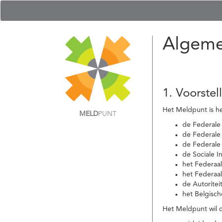
Algeme
1. Voorstel
Het Meldpunt is he
MELD
PUNT
de Federale
de Federale 
de Federale
de Sociale I
het Federaa
het Federaa
de Autoritei
het Belgisch
Het Meldpunt wil c