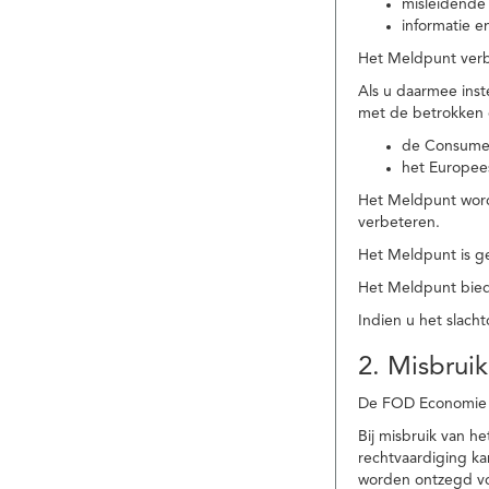
misleidende 
informatie e
Het Meldpunt verbe
Als u daarmee ins
met de betrokken
de Consume
het Europee
Het Meldpunt wordt
verbeteren.
Het Meldpunt is g
Het Meldpunt biedt
Indien u het slach
2. Misbruik
De FOD Economie b
Bij misbruik van 
rechtvaardiging k
worden ontzegd vo