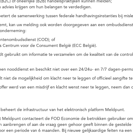
(B2C) of oneerlijke (B2B) handelspraktijken kunnen melden;
n advies krijgen om hun belangen te verdedigen.
tert de samenwerking tussen federale handhavingsinstanties bij misle
temt, kan uw melding ook worden doorgegeven aan een ombudsdienst o
 onderneming:
ntenombudsdienst (COD); of
s Centrum voor de Consument België (ECC België).
 gebruikt om informatie te verzamelen om de kwaliteit van de control
een nooddienst en beschikt niet over een 24/24u- en 7/7 dagen-perma
 niet de mogelijkheid om klacht neer te leggen of officieel aangifte te
toffer werd van een misdrijf en klacht wenst neer te leggen, neem dan
eheert de infrastructuur van het elektronisch platform Meldpunt.
het Meldpunt contacteert de FOD Economie de betrokken gebruiker om
an aanbrengen of aan de vraag geen gehoor geeft binnen de gestelde
or een periode van 6 maanden. Bij nieuwe gelijkaardige feiten na e