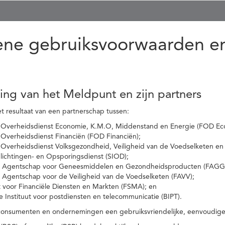
ne gebruiksvoorwaarden en
ling van het Meldpunt en zijn partners
t resultaat van een partnerschap tussen:
 Overheidsdienst Economie, K.M.O, Middenstand en Energie (FOD Ec
Overheidsdienst Financiën (FOD Financiën);
 Overheidsdienst Volksgezondheid, Veiligheid van de Voedselketen en
nlichtingen- en Opsporingsdienst (SIOD);
l Agentschap voor Geneesmiddelen en Gezondheidsproducten (FAGG
l Agentschap voor de Veiligheid van de Voedselketen (FAVV);
t voor Financiële Diensten en Markten (FSMA); en
e Instituut voor postdiensten en telecommunicatie (BIPT).
onsumenten en ondernemingen een gebruiksvriendelijke, eenvoudige en