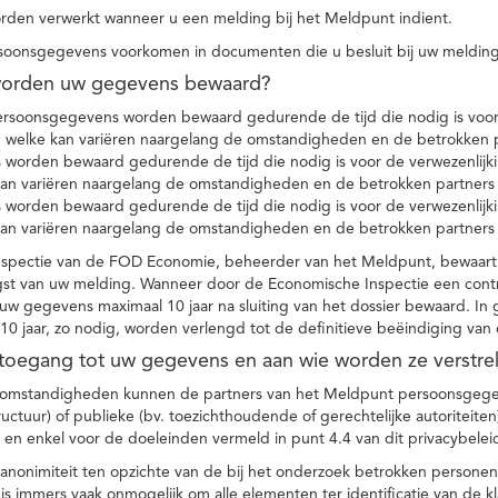
den verwerkt wanneer u een melding bij het Meldpunt indient.
soonsgegevens voorkomen in documenten die u besluit bij uw melding
worden uw gegevens bewaard?
ersoonsgegevens worden bewaard gedurende de tijd die nodig is voor 
 welke kan variëren naargelang de omstandigheden en de betrokken p
worden bewaard gedurende de tijd die nodig is voor de verwezenlijk
kan variëren naargelang de omstandigheden en de betrokken partners
worden bewaard gedurende de tijd die nodig is voor de verwezenlijk
kan variëren naargelang de omstandigheden en de betrokken partners
spectie van de FOD Economie, beheerder van het Meldpunt, bewaart
st van uw melding. Wanneer door de Economische Inspectie een contr
 gegevens maximaal 10 jaar na sluiting van het dossier bewaard. In 
10 jaar, zo nodig, worden verlengd tot de definitieve beëindiging van
 toegang tot uw gegevens en aan wie worden ze verstre
e omstandigheden kunnen de partners van het Meldpunt persoonsgege
ructuur) of publieke (bv. toezichthoudende of gerechtelijke autoriteite
r en enkel voor de doeleinden vermeld in punt 4.4 van dit privacybelei
nonimiteit ten opzichte van de bij het onderzoek betrokken personen
s immers vaak onmogelijk om alle elementen ter identificatie van de 