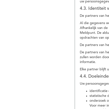
uw persoonsgegev
4.3. Identitei
De partners van he
Al die gegevens w
Afhankelijk van d
Meldpunt. De aldu
opdrachten van op
De partners van h
De partners van h
zullen worden doo
informatie.
Elke partner blijft
4.4. Doeleind
Uw persoonsgegeve
identificat
statistische
onderzoek of
Voor meer in