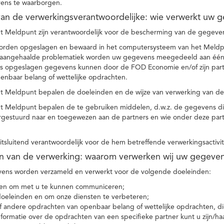
ens te waarborgen.
t van de verwerkingsverantwoordelijke: wie verwerkt uw 
t Meldpunt zijn verantwoordelijk voor de bescherming van de gegevens
orden opgeslagen en bewaard in het computersysteem van het Meld
e aangehaalde problematiek worden uw gegevens meegedeeld aan één o
s opgeslagen gegevens kunnen door de FOD Economie en/of zijn partn
enbaar belang of wettelijke opdrachten.
et Meldpunt bepalen de doeleinden en de wijze van verwerking van d
et Meldpunt bepalen de te gebruiken middelen, d.w.z. de gegevens di
rgestuurd naar en toegewezen aan de partners en wie onder deze par
 uitsluitend verantwoordelijk voor de hem betreffende verwerkingsactivi
en van de verwerking: waarom verwerken wij uw gegeve
ns worden verzameld en verwerkt voor de volgende doeleinden:
ie en om met u te kunnen communiceren;
 doeleinden en om onze diensten te verbeteren;
 andere opdrachten van openbaar belang of wettelijke opdrachten, die
formatie over de opdrachten van een specifieke partner kunt u zijn/ha