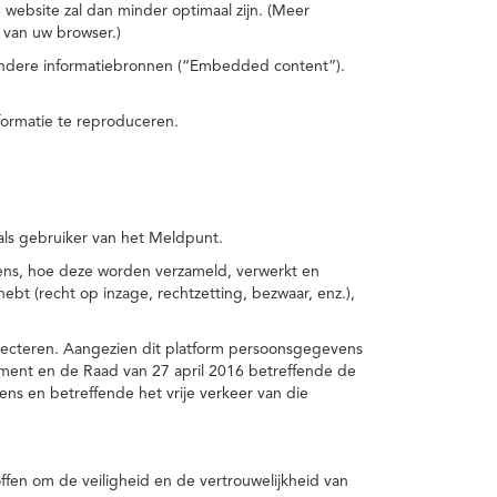
 website zal dan minder optimaal zijn. (Meer
 van uw browser.)
 andere informatiebronnen (“Embedded content”).
formatie te reproduceren.
 als gebruiker van het Meldpunt.
vens, hoe deze worden verzameld, verwerkt en
t (recht op inzage, rechtzetting, bezwaar, enz.),
pecteren. Aangezien dit platform persoonsgegevens
ement en de Raad van 27 april 2016 betreffende de
s en betreffende het vrije verkeer van die
fen om de veiligheid en de vertrouwelijkheid van