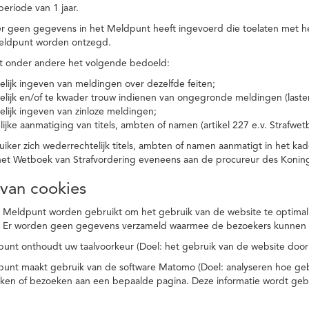
eriode van 1 jaar.
r geen gegevens in het Meldpunt heeft ingevoerd die toelaten met he
eldpunt worden ontzegd.
t onder andere het volgende bedoeld:
elijk ingeven van meldingen over dezelfde feiten;
elijk en/of te kwader trouw indienen van ongegronde meldingen (laster
elijk ingeven van zinloze meldingen;
ijke aanmatiging van titels, ambten of namen (artikel 227 e.v. Strafwet
ker zich wederrechtelijk titels, ambten of namen aanmatigt in het kad
n het Wetboek van Strafvordering eveneens aan de procureur des Kon
 van cookies
 Meldpunt worden gebruikt om het gebruik van de website te optimalis
. Er worden geen gegevens verzameld waarmee de bezoekers kunnen 
unt onthoudt uw taalvoorkeur (Doel: het gebruik van de website door
punt maakt gebruik van de software Matomo (Doel: analyseren hoe geb
oeken of bezoeken aan een bepaalde pagina. Deze informatie wordt ge