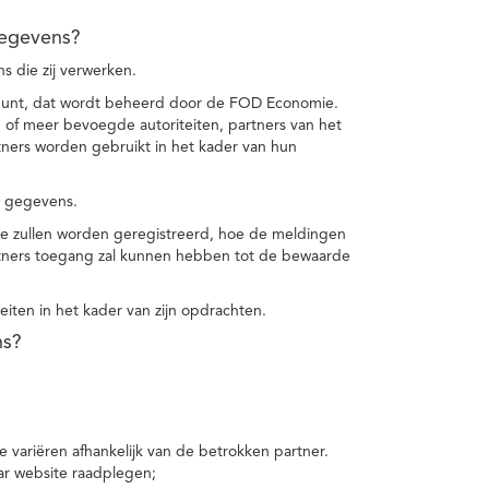
gegevens?
 die zij verwerken.
punt, dat wordt beheerd door de FOD Economie.
f meer bevoegde autoriteiten, partners van het
ers worden gebruikt in het kader van hun
e gegevens.
e zullen worden geregistreerd, hoe de meldingen
tners toegang zal kunnen hebben tot de bewaarde
teiten in het kader van zijn opdrachten.
ns?
 variëren afhankelijk van de betrokken partner.
ar website raadplegen;