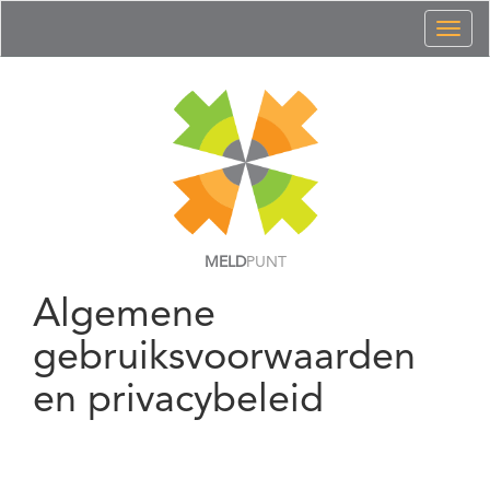
Toggl
naviga
MELD
PUNT
Algemene
gebruiksvoorwaarden
en privacybeleid