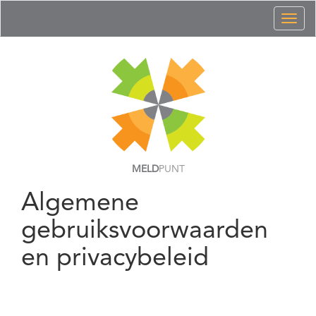
Toggl
naviga
MELD
PUNT
Algemene
gebruiksvoorwaarden
en privacybeleid