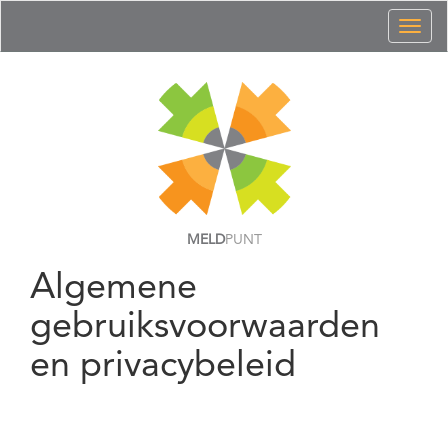
Toggl
naviga
MELD
PUNT
Algemene
gebruiksvoorwaarden
en privacybeleid