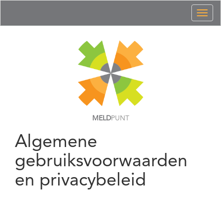
Toggl
naviga
MELD
PUNT
Algemene
gebruiksvoorwaarden
en privacybeleid