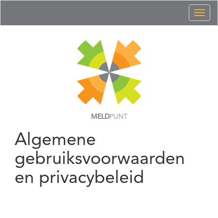
Toggl
naviga
MELD
PUNT
Algemene
gebruiksvoorwaarden
en privacybeleid