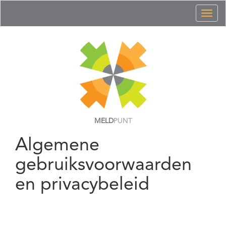
Toggl
naviga
MELD
PUNT
Algemene
gebruiksvoorwaarden
en privacybeleid