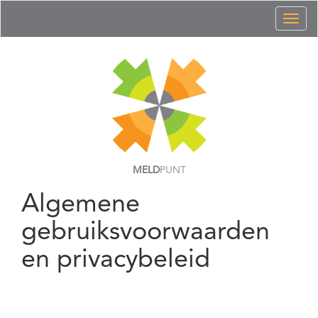
Toggl
naviga
MELD
PUNT
Algemene
gebruiksvoorwaarden
en privacybeleid