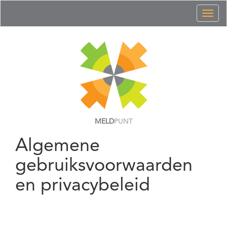
Toggl
naviga
MELD
PUNT
Algemene
gebruiksvoorwaarden
en privacybeleid