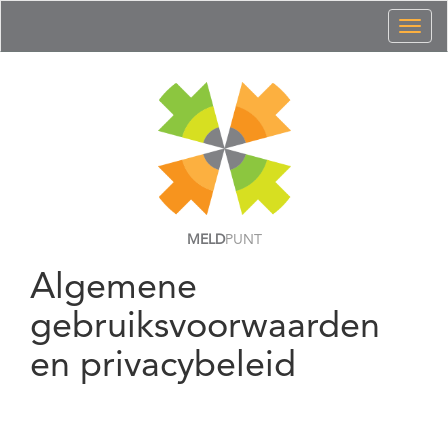
Toggl
naviga
MELD
PUNT
Algemene
gebruiksvoorwaarden
en privacybeleid