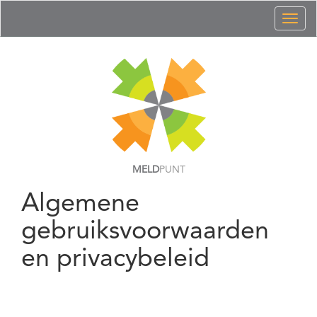
Toggl
naviga
MELD
PUNT
Algemene
gebruiksvoorwaarden
en privacybeleid