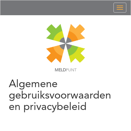
Toggl
naviga
MELD
PUNT
Algemene
gebruiksvoorwaarden
en privacybeleid