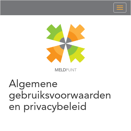
Toggl
naviga
MELD
PUNT
Algemene
gebruiksvoorwaarden
en privacybeleid