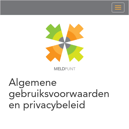
Toggl
naviga
MELD
PUNT
Algemene
gebruiksvoorwaarden
en privacybeleid