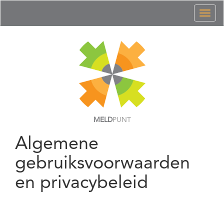
Toggl
naviga
MELD
PUNT
Algemene
gebruiksvoorwaarden
en privacybeleid