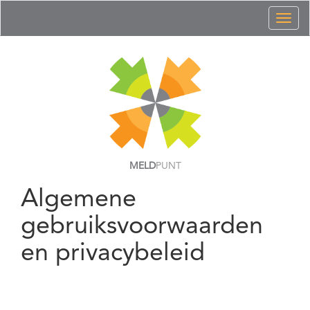
Toggl
naviga
MELD
PUNT
Algemene
gebruiksvoorwaarden
en privacybeleid