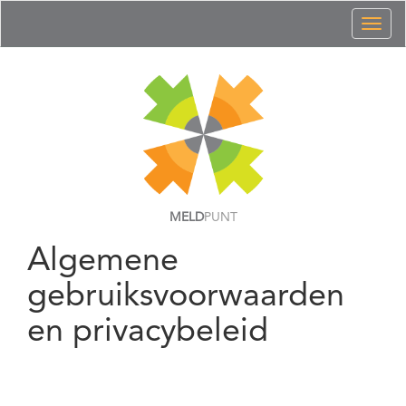
Toggl
naviga
MELD
PUNT
Algemene
gebruiksvoorwaarden
en privacybeleid