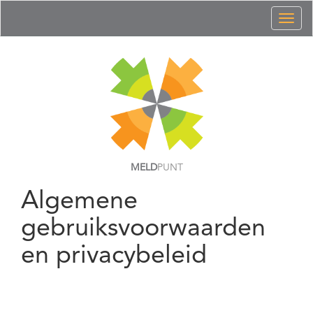
Toggl
naviga
MELD
PUNT
Algemene
gebruiksvoorwaarden
en privacybeleid