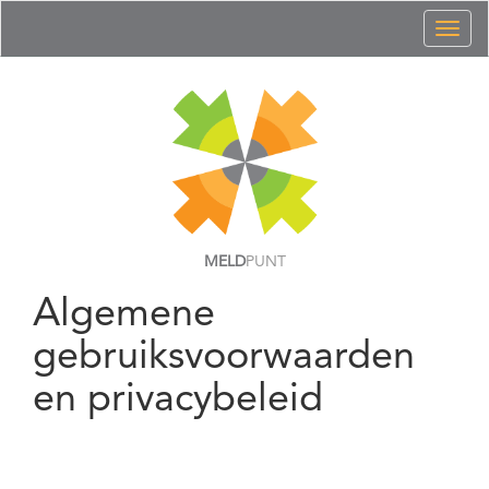
Toggl
naviga
MELD
PUNT
Algemene
gebruiksvoorwaarden
en privacybeleid