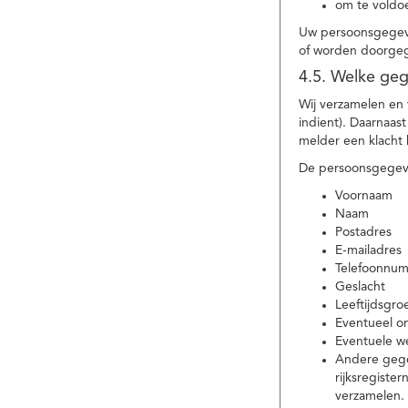
om te voldoe
Uw persoonsgegeve
of worden doorgeg
4.5. Welke ge
Wij verzamelen en
indient). Daarnaas
melder een klacht 
De persoonsgegeve
Voornaam
Naam
Postadres
E-mailadres
Telefoonnu
Geslacht
Leeftijdsgro
Eventueel 
Eventuele w
Andere gege
rijksregiste
verzamelen.