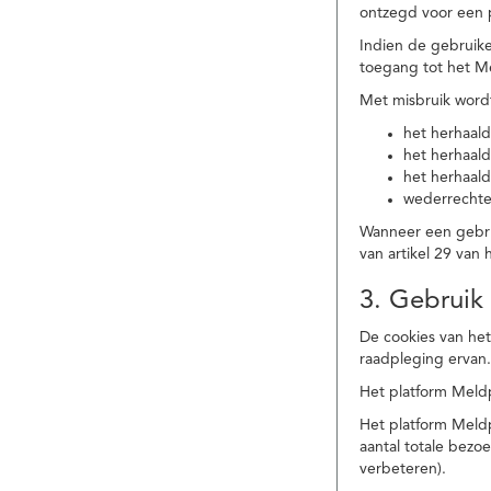
ontzegd voor een p
Indien de gebruike
toegang tot het M
Met misbruik word
het herhaald
het herhaald
het herhaald
wederrechtel
Wanneer een gebrui
van artikel 29 va
3. Gebruik
De cookies van het
raadpleging ervan
Het platform Meldp
Het platform Meld
aantal totale bez
verbeteren).