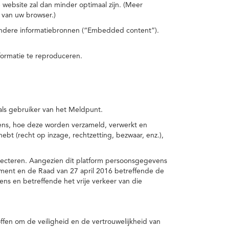
 website zal dan minder optimaal zijn. (Meer
 van uw browser.)
 andere informatiebronnen (“Embedded content”).
formatie te reproduceren.
 als gebruiker van het Meldpunt.
vens, hoe deze worden verzameld, verwerkt en
t (recht op inzage, rechtzetting, bezwaar, enz.),
pecteren. Aangezien dit platform persoonsgegevens
ement en de Raad van 27 april 2016 betreffende de
s en betreffende het vrije verkeer van die
fen om de veiligheid en de vertrouwelijkheid van