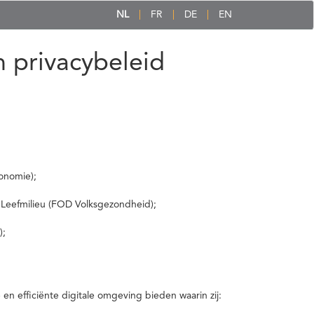
NL
FR
DE
EN
 privacybeleid
onomie);
 Leefmilieu (FOD Volksgezondheid);
);
 efficiënte digitale omgeving bieden waarin zij: