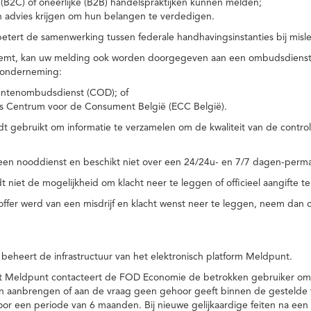
(B2C) of oneerlijke (B2B) handelspraktijken kunnen melden;
n advies krijgen om hun belangen te verdedigen.
tert de samenwerking tussen federale handhavingsinstanties bij misle
temt, kan uw melding ook worden doorgegeven aan een ombudsdienst o
 onderneming:
ntenombudsdienst (COD); of
s Centrum voor de Consument België (ECC België).
 gebruikt om informatie te verzamelen om de kwaliteit van de control
een nooddienst en beschikt niet over een 24/24u- en 7/7 dagen-perma
 niet de mogelijkheid om klacht neer te leggen of officieel aangifte te
toffer werd van een misdrijf en klacht wenst neer te leggen, neem dan
eheert de infrastructuur van het elektronisch platform Meldpunt.
het Meldpunt contacteert de FOD Economie de betrokken gebruiker om
an aanbrengen of aan de vraag geen gehoor geeft binnen de gestelde
or een periode van 6 maanden. Bij nieuwe gelijkaardige feiten na e