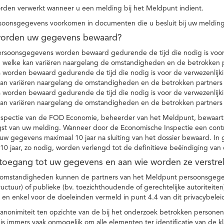
den verwerkt wanneer u een melding bij het Meldpunt indient.
soonsgegevens voorkomen in documenten die u besluit bij uw melding
worden uw gegevens bewaard?
ersoonsgegevens worden bewaard gedurende de tijd die nodig is voor 
 welke kan variëren naargelang de omstandigheden en de betrokken p
worden bewaard gedurende de tijd die nodig is voor de verwezenlijk
kan variëren naargelang de omstandigheden en de betrokken partners
worden bewaard gedurende de tijd die nodig is voor de verwezenlijk
kan variëren naargelang de omstandigheden en de betrokken partners
spectie van de FOD Economie, beheerder van het Meldpunt, bewaart
st van uw melding. Wanneer door de Economische Inspectie een contr
 gegevens maximaal 10 jaar na sluiting van het dossier bewaard. In 
10 jaar, zo nodig, worden verlengd tot de definitieve beëindiging van
 toegang tot uw gegevens en aan wie worden ze verstre
e omstandigheden kunnen de partners van het Meldpunt persoonsgege
ructuur) of publieke (bv. toezichthoudende of gerechtelijke autoriteite
r en enkel voor de doeleinden vermeld in punt 4.4 van dit privacybelei
nonimiteit ten opzichte van de bij het onderzoek betrokken personen
s immers vaak onmogelijk om alle elementen ter identificatie van de 