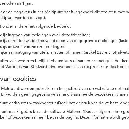
eriode van 1 jaar.
r geen gegevens in het Meldpunt heeft ingevoerd die toelaten met he
eldpunt worden ontzegd.
t onder andere het volgende bedoeld:
elijk ingeven van meldingen over dezelfde feiten;
elijk en/of te kwader trouw indienen van ongegronde meldingen (laster
elijk ingeven van zinloze meldingen;
ijke aanmatiging van titels, ambten of namen (artikel 227 e.v. Strafwet
ker zich wederrechtelijk titels, ambten of namen aanmatigt in het kad
n het Wetboek van Strafvordering eveneens aan de procureur des Kon
 van cookies
 Meldpunt worden gebruikt om het gebruik van de website te optimalis
. Er worden geen gegevens verzameld waarmee de bezoekers kunnen 
unt onthoudt uw taalvoorkeur (Doel: het gebruik van de website door
punt maakt gebruik van de software Matomo (Doel: analyseren hoe geb
oeken of bezoeken aan een bepaalde pagina. Deze informatie wordt ge