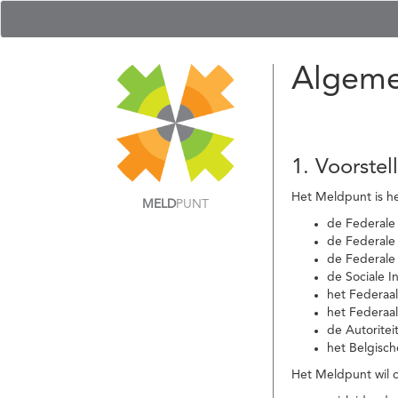
Algeme
1. Voorstel
Het Meldpunt is he
MELD
PUNT
de Federale
de Federale 
de Federale
de Sociale I
het Federaa
het Federaa
de Autoritei
het Belgisch
Het Meldpunt wil c