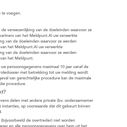
 te voegen.
de verwezenlijking van de doeleinden waarvoor ze
artners van het Meldpunt.Al uw verwerkte
ing van de doeleinden waarvoor ze werden
 van het Meldpunt.Al uw verwerkte
ing van de doeleinden waarvoor ze werden
 van het Meldpunt.
 uw persoonsgegevens maximaal 10 jaar vanaf de
oledossier met betrekking tot uw melding wordt
geval van gerechtelijke procedure kan de maximale
 die procedure.
kt?
vens delen met andere private (bv. onderaannemer
n) instanties, op voorwaarde dat dit gebeurt binnen
d.
 (bijvoorbeeld de overtreder) niet worden
klager en alle persoonsgegevens over hem uit het