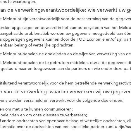
ens te waarborgen.
t van de verwerkingsverantwoordelijke: wie verwerkt uw 
t Meldpunt zijn verantwoordelijk voor de bescherming van de gegevens
orden opgeslagen en bewaard in het computersysteem van het Meld
e aangehaalde problematiek worden uw gegevens meegedeeld aan één o
s opgeslagen gegevens kunnen door de FOD Economie en/of zijn partn
enbaar belang of wettelijke opdrachten.
et Meldpunt bepalen de doeleinden en de wijze van verwerking van d
et Meldpunt bepalen de te gebruiken middelen, d.w.z. de gegevens di
rgestuurd naar en toegewezen aan de partners en wie onder deze par
 uitsluitend verantwoordelijk voor de hem betreffende verwerkingsactivi
en van de verwerking: waarom verwerken wij uw gegeve
ns worden verzameld en verwerkt voor de volgende doeleinden:
ie en om met u te kunnen communiceren;
 doeleinden en om onze diensten te verbeteren;
 andere opdrachten van openbaar belang of wettelijke opdrachten, die
formatie over de opdrachten van een specifieke partner kunt u zijn/ha