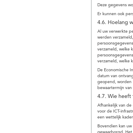
Deze gegevens wor
Er kunnen ook per
4.6. Hoelang 
Al uw verwerkte p
werden verzameld,
persoonsgegevens 
verzameld, welke 
persoonsgegevens 
verzameld, welke 
De Economische In
datum van ontvang
geopend, worden uw
bewaartermijn van 
4.7. Wie heeft
Afhankelijk van d
voor de ICT-infrast
een wettelijk kade
Bovendien kan uw a
gewaarborgd. Het i