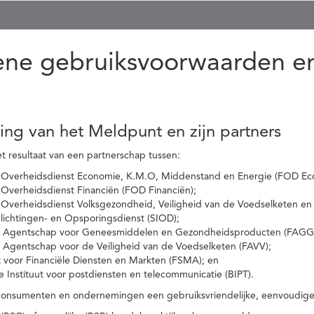
ne gebruiksvoorwaarden en
ling van het Meldpunt en zijn partners
t resultaat van een partnerschap tussen:
 Overheidsdienst Economie, K.M.O, Middenstand en Energie (FOD Ec
Overheidsdienst Financiën (FOD Financiën);
 Overheidsdienst Volksgezondheid, Veiligheid van de Voedselketen en
nlichtingen- en Opsporingsdienst (SIOD);
l Agentschap voor Geneesmiddelen en Gezondheidsproducten (FAGG
l Agentschap voor de Veiligheid van de Voedselketen (FAVV);
t voor Financiële Diensten en Markten (FSMA); en
e Instituut voor postdiensten en telecommunicatie (BIPT).
onsumenten en ondernemingen een gebruiksvriendelijke, eenvoudige en