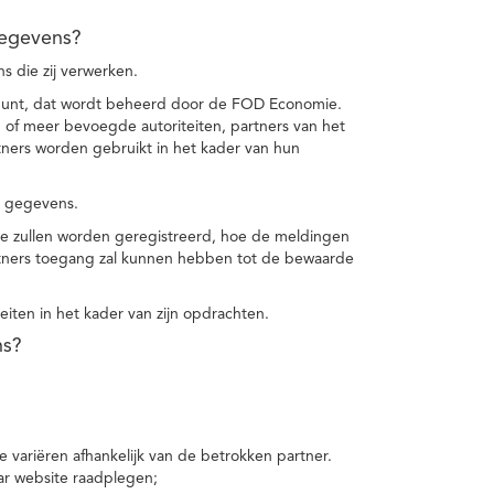
gegevens?
 die zij verwerken.
punt, dat wordt beheerd door de FOD Economie.
f meer bevoegde autoriteiten, partners van het
ers worden gebruikt in het kader van hun
e gegevens.
e zullen worden geregistreerd, hoe de meldingen
tners toegang zal kunnen hebben tot de bewaarde
teiten in het kader van zijn opdrachten.
ns?
 variëren afhankelijk van de betrokken partner.
ar website raadplegen;