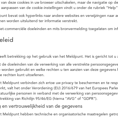
 van deze cookies in uw browser uitschakelen, maar de navigatie op de
t aanpassen van de cookie-instellingen vindt u onder de rubriek “Help”
punt bevat ook hyperlinks naar andere websites en verwijzingen naar
en worden uitsluitend ter informatie verstrekt.
niet-commerciële doeleinden en mits bronvermelding toegelaten om in
eleid
heeft betrekking op het gebruik van het Meldpunt. Het is gericht tot u
dt de doeleinden van de verwerking van alle verstrekte persoonsgege
worden gebruikt en welke rechten u ten aanzien van deze gegevens heb
e rechten kunt uitoefenen.
et Meldpunt verbinden zich ertoe uw privacy te beschermen en te res
rkt, valt het onder Verordening (EU) 2016/679 van het Europees Parl
tuurlijke personen in verband met de verwerking van persoonsgegeven
trekking van Richtlijn 95/46/EG (hierna “AVG” of “GDPR”).
ng en vertrouwelijkheid van de gegevens
t Meldpunt hebben technische en organisatorische maatregelen getrof