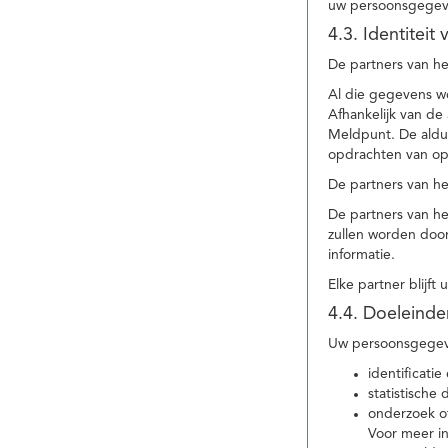
uw persoonsgegev
4.3. Identitei
De partners van he
Al die gegevens w
Afhankelijk van d
Meldpunt. De aldu
opdrachten van op
De partners van h
De partners van h
zullen worden doo
informatie.
Elke partner blijft
4.4. Doeleind
Uw persoonsgegeve
identificat
statistische
onderzoek of
Voor meer in