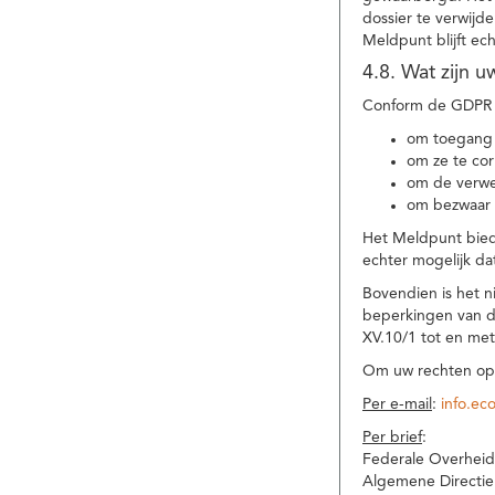
dossier te verwijd
Meldpunt blijft ec
4.8. Wat zijn 
Conform de GDPR 
om toegang 
om ze te corr
om de verwe
om bezwaar 
Het Meldpunt biedt
echter mogelijk da
Bovendien is het n
beperkingen van d
XV.10/1 tot en me
Om uw rechten op 
Per e-mail
:
info.ec
Per brief
:
Federale Overheid
Algemene Directie