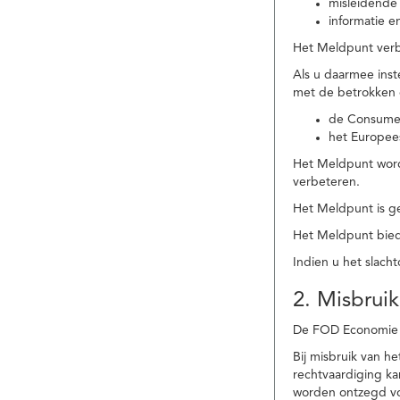
misleidende 
informatie e
Het Meldpunt verbe
Als u daarmee ins
met de betrokken
de Consume
het Europee
Het Meldpunt wordt
verbeteren.
Het Meldpunt is g
Het Meldpunt biedt
Indien u het slach
2. Misbruik
De FOD Economie b
Bij misbruik van 
rechtvaardiging k
worden ontzegd vo