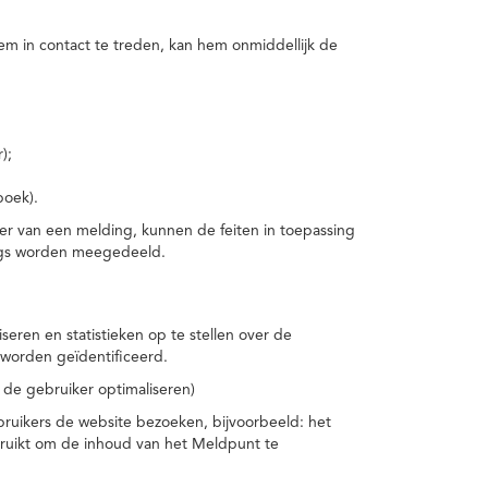
m in contact te treden, kan hem onmiddellijk de
);
boek).
er van een melding, kunnen de feiten in toepassing
ings worden meegedeeld.
eren en statistieken op te stellen over de
worden geïdentificeerd.
 de gebruiker optimaliseren)
ruikers de website bezoeken, bijvoorbeeld: het
bruikt om de inhoud van het Meldpunt te