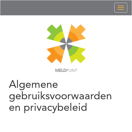
Toggl
naviga
MELD
PUNT
Algemene
gebruiksvoorwaarden
en privacybeleid