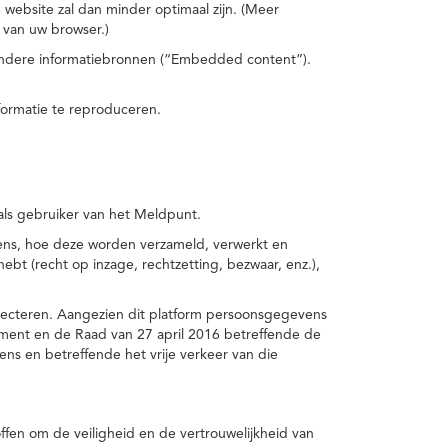
 website zal dan minder optimaal zijn. (Meer
 van uw browser.)
 andere informatiebronnen (“Embedded content”).
formatie te reproduceren.
 als gebruiker van het Meldpunt.
vens, hoe deze worden verzameld, verwerkt en
t (recht op inzage, rechtzetting, bezwaar, enz.),
pecteren. Aangezien dit platform persoonsgegevens
ement en de Raad van 27 april 2016 betreffende de
s en betreffende het vrije verkeer van die
fen om de veiligheid en de vertrouwelijkheid van