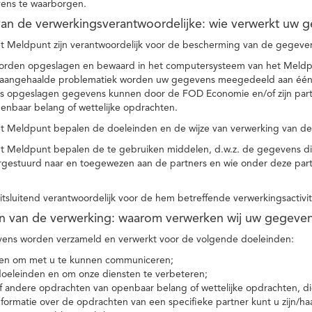
ens te waarborgen.
t van de verwerkingsverantwoordelijke: wie verwerkt uw 
t Meldpunt zijn verantwoordelijk voor de bescherming van de gegevens
orden opgeslagen en bewaard in het computersysteem van het Meld
e aangehaalde problematiek worden uw gegevens meegedeeld aan één o
s opgeslagen gegevens kunnen door de FOD Economie en/of zijn partn
enbaar belang of wettelijke opdrachten.
et Meldpunt bepalen de doeleinden en de wijze van verwerking van d
et Meldpunt bepalen de te gebruiken middelen, d.w.z. de gegevens di
rgestuurd naar en toegewezen aan de partners en wie onder deze par
 uitsluitend verantwoordelijk voor de hem betreffende verwerkingsactivi
en van de verwerking: waarom verwerken wij uw gegeve
ns worden verzameld en verwerkt voor de volgende doeleinden:
ie en om met u te kunnen communiceren;
 doeleinden en om onze diensten te verbeteren;
 andere opdrachten van openbaar belang of wettelijke opdrachten, die
formatie over de opdrachten van een specifieke partner kunt u zijn/ha