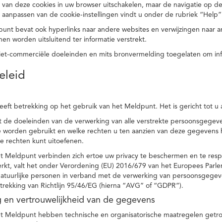
 van deze cookies in uw browser uitschakelen, maar de navigatie op de
t aanpassen van de cookie-instellingen vindt u onder de rubriek “Help”
punt bevat ook hyperlinks naar andere websites en verwijzingen naar
en worden uitsluitend ter informatie verstrekt.
niet-commerciële doeleinden en mits bronvermelding toegelaten om in
eleid
heeft betrekking op het gebruik van het Meldpunt. Het is gericht tot u
dt de doeleinden van de verwerking van alle verstrekte persoonsgege
worden gebruikt en welke rechten u ten aanzien van deze gegevens heb
e rechten kunt uitoefenen.
et Meldpunt verbinden zich ertoe uw privacy te beschermen en te res
rkt, valt het onder Verordening (EU) 2016/679 van het Europees Parl
tuurlijke personen in verband met de verwerking van persoonsgegeven
trekking van Richtlijn 95/46/EG (hierna “AVG” of “GDPR”).
ng en vertrouwelijkheid van de gegevens
t Meldpunt hebben technische en organisatorische maatregelen getrof