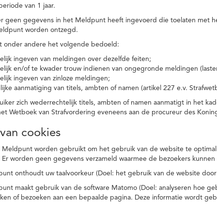
eriode van 1 jaar.
r geen gegevens in het Meldpunt heeft ingevoerd die toelaten met he
eldpunt worden ontzegd.
t onder andere het volgende bedoeld:
elijk ingeven van meldingen over dezelfde feiten;
elijk en/of te kwader trouw indienen van ongegronde meldingen (laster
elijk ingeven van zinloze meldingen;
ijke aanmatiging van titels, ambten of namen (artikel 227 e.v. Strafwet
ker zich wederrechtelijk titels, ambten of namen aanmatigt in het kad
n het Wetboek van Strafvordering eveneens aan de procureur des Kon
 van cookies
 Meldpunt worden gebruikt om het gebruik van de website te optimalis
. Er worden geen gegevens verzameld waarmee de bezoekers kunnen 
unt onthoudt uw taalvoorkeur (Doel: het gebruik van de website door
punt maakt gebruik van de software Matomo (Doel: analyseren hoe geb
oeken of bezoeken aan een bepaalde pagina. Deze informatie wordt ge