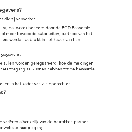
gegevens?
 die zij verwerken.
punt, dat wordt beheerd door de FOD Economie.
f meer bevoegde autoriteiten, partners van het
ers worden gebruikt in het kader van hun
e gegevens.
e zullen worden geregistreerd, hoe de meldingen
tners toegang zal kunnen hebben tot de bewaarde
teiten in het kader van zijn opdrachten.
ns?
 variëren afhankelijk van de betrokken partner.
ar website raadplegen;