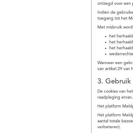
ontzegd voor een p
Indien de gebruike
toegang tot het M
Met misbruik word
het herhaald
het herhaald
het herhaald
wederrechtel
Wanneer een gebrui
van artikel 29 va
3. Gebruik
De cookies van het
raadpleging ervan
Het platform Meldp
Het platform Meld
aantal totale bez
verbeteren).