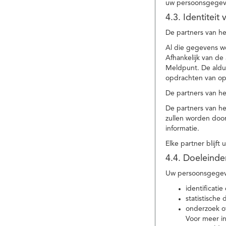
uw persoonsgegev
4.3. Identitei
De partners van he
Al die gegevens w
Afhankelijk van d
Meldpunt. De aldu
opdrachten van op
De partners van h
De partners van h
zullen worden doo
informatie.
Elke partner blijft
4.4. Doeleind
Uw persoonsgegeve
identificat
statistische
onderzoek of
Voor meer in