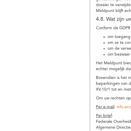
dossier te verwijd
Meldpunt blijft ec
4.8. Wat zijn 
Conform de GDPR 
om toegang 
om ze te corr
om de verwe
om bezwaar 
Het Meldpunt biedt
echter mogelijk da
Bovendien is het n
beperkingen van d
XV.10/1 tot en me
Om uw rechten op 
Per e-mail
:
info.ec
Per brief
:
Federale Overheid
Algemene Directie