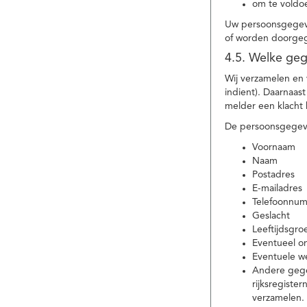
om te voldoe
Uw persoonsgegeve
of worden doorgeg
4.5. Welke ge
Wij verzamelen en
indient). Daarnaas
melder een klacht 
De persoonsgegeve
Voornaam
Naam
Postadres
E-mailadres
Telefoonnu
Geslacht
Leeftijdsgro
Eventueel 
Eventuele w
Andere gege
rijksregiste
verzamelen.