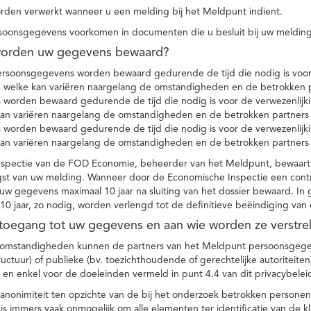
den verwerkt wanneer u een melding bij het Meldpunt indient.
soonsgegevens voorkomen in documenten die u besluit bij uw melding
worden uw gegevens bewaard?
ersoonsgegevens worden bewaard gedurende de tijd die nodig is voor 
 welke kan variëren naargelang de omstandigheden en de betrokken p
worden bewaard gedurende de tijd die nodig is voor de verwezenlijk
kan variëren naargelang de omstandigheden en de betrokken partners
worden bewaard gedurende de tijd die nodig is voor de verwezenlijk
kan variëren naargelang de omstandigheden en de betrokken partners
spectie van de FOD Economie, beheerder van het Meldpunt, bewaart
st van uw melding. Wanneer door de Economische Inspectie een contr
 gegevens maximaal 10 jaar na sluiting van het dossier bewaard. In 
10 jaar, zo nodig, worden verlengd tot de definitieve beëindiging van
 toegang tot uw gegevens en aan wie worden ze verstre
e omstandigheden kunnen de partners van het Meldpunt persoonsgege
ructuur) of publieke (bv. toezichthoudende of gerechtelijke autoriteite
r en enkel voor de doeleinden vermeld in punt 4.4 van dit privacybelei
nonimiteit ten opzichte van de bij het onderzoek betrokken personen
s immers vaak onmogelijk om alle elementen ter identificatie van de 