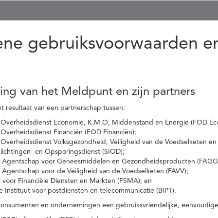
ne gebruiksvoorwaarden en
ling van het Meldpunt en zijn partners
t resultaat van een partnerschap tussen:
 Overheidsdienst Economie, K.M.O, Middenstand en Energie (FOD Ec
Overheidsdienst Financiën (FOD Financiën);
 Overheidsdienst Volksgezondheid, Veiligheid van de Voedselketen en
nlichtingen- en Opsporingsdienst (SIOD);
l Agentschap voor Geneesmiddelen en Gezondheidsproducten (FAGG
l Agentschap voor de Veiligheid van de Voedselketen (FAVV);
t voor Financiële Diensten en Markten (FSMA); en
e Instituut voor postdiensten en telecommunicatie (BIPT).
onsumenten en ondernemingen een gebruiksvriendelijke, eenvoudige en