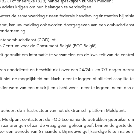
(B2C) of oneerlijke (B2B) handelspraktijken kunnen melden;
n advies krijgen om hun belangen te verdedigen.
tert de samenwerking tussen federale handhavingsinstanties bij misle
temt, kan uw melding ook worden doorgegeven aan een ombudsdienst o
 onderneming:
ntenombudsdienst (COD); of
s Centrum voor de Consument België (ECC België).
 gebruikt om informatie te verzamelen om de kwaliteit van de control
een nooddienst en beschikt niet over een 24/24u- en 7/7 dagen-perma
 niet de mogelijkheid om klacht neer te leggen of officieel aangifte te
toffer werd van een misdrijf en klacht wenst neer te leggen, neem dan
eheert de infrastructuur van het elektronisch platform Meldpunt.
het Meldpunt contacteert de FOD Economie de betrokken gebruiker om
an aanbrengen of aan de vraag geen gehoor geeft binnen de gestelde
or een periode van 6 maanden. Bij nieuwe gelijkaardige feiten na e