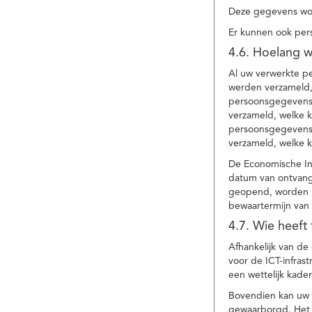
Deze gegevens wor
Er kunnen ook per
4.6. Hoelang 
Al uw verwerkte p
werden verzameld,
persoonsgegevens 
verzameld, welke 
persoonsgegevens 
verzameld, welke 
De Economische In
datum van ontvang
geopend, worden uw
bewaartermijn van 
4.7. Wie heeft
Afhankelijk van d
voor de ICT-infrast
een wettelijk kade
Bovendien kan uw a
gewaarborgd. Het i