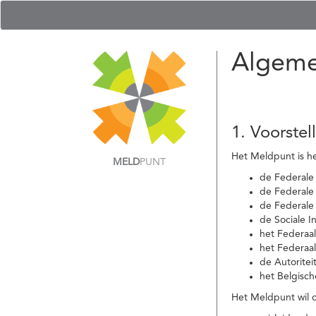
Algeme
1. Voorstel
Het Meldpunt is he
MELD
PUNT
de Federale
de Federale 
de Federale
de Sociale I
het Federaa
het Federaa
de Autoritei
het Belgisch
Het Meldpunt wil c