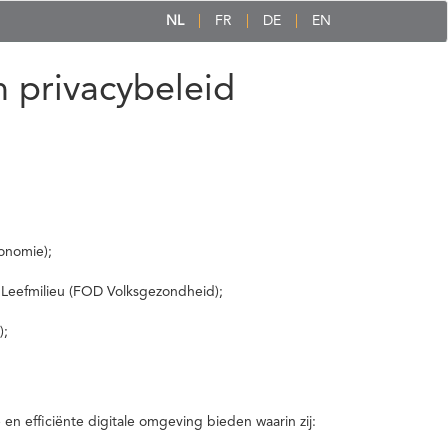
NL
FR
DE
EN
 privacybeleid
onomie);
 Leefmilieu (FOD Volksgezondheid);
);
 efficiënte digitale omgeving bieden waarin zij: