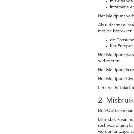
misleidende 
informatie e
Het Meldpunt verbe
Als u daarmee ins
met de betrokken
de Consume
het Europee
Het Meldpunt wordt
verbeteren.
Het Meldpunt is g
Het Meldpunt biedt
Indien u het slach
2. Misbruik
De FOD Economie b
Bij misbruik van 
rechtvaardiging k
worden ontzegd vo