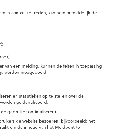
m in contact te treden, kan hem onmiddellijk de
);
boek).
er van een melding, kunnen de feiten in toepassing
ings worden meegedeeld.
eren en statistieken op te stellen over de
worden geïdentificeerd.
 de gebruiker optimaliseren)
ruikers de website bezoeken, bijvoorbeeld: het
bruikt om de inhoud van het Meldpunt te