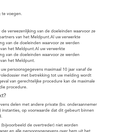
 te voegen.
de verwezenlijking van de doeleinden waarvoor ze
artners van het Meldpunt.Al uw verwerkte
ing van de doeleinden waarvoor ze werden
 van het Meldpunt.Al uw verwerkte
ing van de doeleinden waarvoor ze werden
 van het Meldpunt.
 uw persoonsgegevens maximaal 10 jaar vanaf de
oledossier met betrekking tot uw melding wordt
geval van gerechtelijke procedure kan de maximale
 die procedure.
kt?
vens delen met andere private (bv. onderaannemer
n) instanties, op voorwaarde dat dit gebeurt binnen
d.
 (bijvoorbeeld de overtreder) niet worden
klager en alle persoonsgegevens over hem uit het