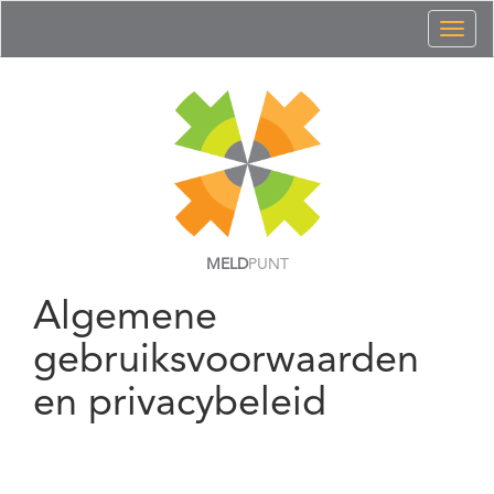
Toggl
naviga
MELD
PUNT
Algemene
gebruiksvoorwaarden
en privacybeleid