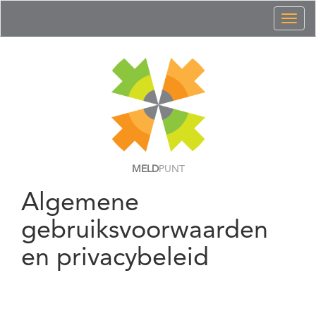
Toggl
naviga
MELD
PUNT
Algemene
gebruiksvoorwaarden
en privacybeleid