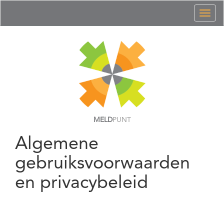
Toggl
naviga
MELD
PUNT
Algemene
gebruiksvoorwaarden
en privacybeleid