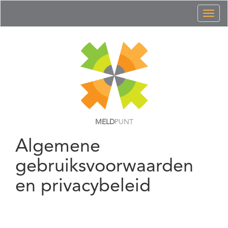
Toggl
naviga
MELD
PUNT
Algemene
gebruiksvoorwaarden
en privacybeleid