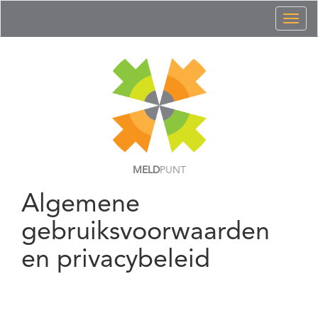
Toggl
naviga
MELD
PUNT
Algemene
gebruiksvoorwaarden
en privacybeleid