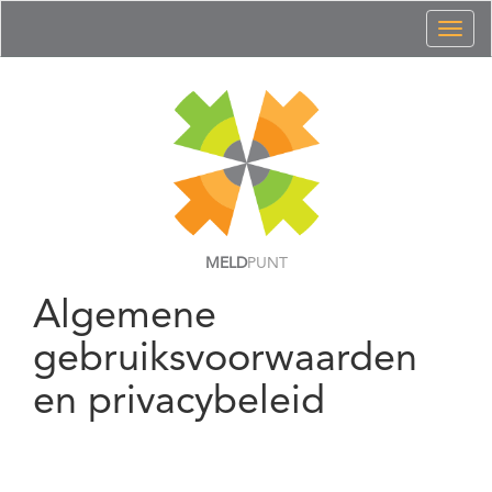
Toggl
naviga
MELD
PUNT
Algemene
gebruiksvoorwaarden
en privacybeleid