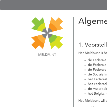
Algeme
1. Voorstel
Het Meldpunt is he
MELD
PUNT
de Federale
de Federale 
de Federale
de Sociale I
het Federaa
het Federaa
de Autoritei
het Belgisch
Het Meldpunt wil c