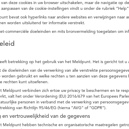
 van deze cookies in uw browser uitschakelen, maar de navigatie op de
t aanpassen van de cookie-instellingen vindt u onder de rubriek “Help”
punt bevat ook hyperlinks naar andere websites en verwijzingen naar
en worden uitsluitend ter informatie verstrekt.
niet-commerciële doeleinden en mits bronvermelding toegelaten om in
eleid
heeft betrekking op het gebruik van het Meldpunt. Het is gericht tot u
dt de doeleinden van de verwerking van alle verstrekte persoonsgege
worden gebruikt en welke rechten u ten aanzien van deze gegevens heb
e rechten kunt uitoefenen.
et Meldpunt verbinden zich ertoe uw privacy te beschermen en te res
rkt, valt het onder Verordening (EU) 2016/679 van het Europees Parl
tuurlijke personen in verband met de verwerking van persoonsgegeven
trekking van Richtlijn 95/46/EG (hierna “AVG” of “GDPR”).
ng en vertrouwelijkheid van de gegevens
t Meldpunt hebben technische en organisatorische maatregelen getrof