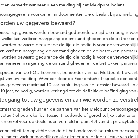
den verwerkt wanneer u een melding bij het Meldpunt indient.
soonsgegevens voorkomen in documenten die u besluit bij uw melding
worden uw gegevens bewaard?
ersoonsgegevens worden bewaard gedurende de tijd die nodig is voor 
 welke kan variëren naargelang de omstandigheden en de betrokken p
worden bewaard gedurende de tijd die nodig is voor de verwezenlijk
kan variëren naargelang de omstandigheden en de betrokken partners
worden bewaard gedurende de tijd die nodig is voor de verwezenlijk
kan variëren naargelang de omstandigheden en de betrokken partners
spectie van de FOD Economie, beheerder van het Meldpunt, bewaart
st van uw melding. Wanneer door de Economische Inspectie een contr
 gegevens maximaal 10 jaar na sluiting van het dossier bewaard. In 
10 jaar, zo nodig, worden verlengd tot de definitieve beëindiging van
 toegang tot uw gegevens en aan wie worden ze verstre
e omstandigheden kunnen de partners van het Meldpunt persoonsgege
ructuur) of publieke (bv. toezichthoudende of gerechtelijke autoriteite
r en enkel voor de doeleinden vermeld in punt 4.4 van dit privacybelei
nonimiteit ten opzichte van de bij het onderzoek betrokken personen
s immers vaak onmogelijk om alle elementen ter identificatie van de 