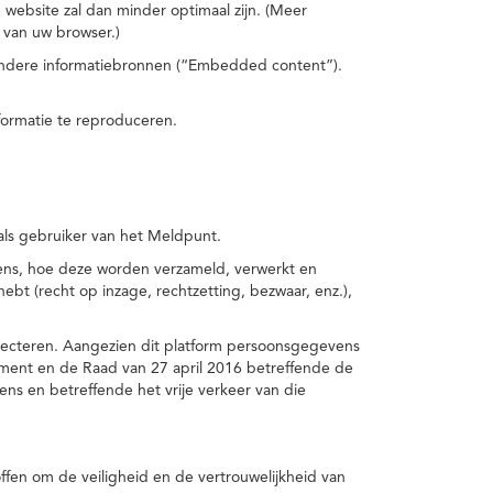
 website zal dan minder optimaal zijn. (Meer
 van uw browser.)
 andere informatiebronnen (“Embedded content”).
formatie te reproduceren.
 als gebruiker van het Meldpunt.
vens, hoe deze worden verzameld, verwerkt en
t (recht op inzage, rechtzetting, bezwaar, enz.),
pecteren. Aangezien dit platform persoonsgegevens
ement en de Raad van 27 april 2016 betreffende de
s en betreffende het vrije verkeer van die
fen om de veiligheid en de vertrouwelijkheid van