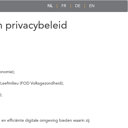
NL
FR
DE
EN
 privacybeleid
onomie);
 Leefmilieu (FOD Volksgezondheid);
);
 efficiënte digitale omgeving bieden waarin zij: