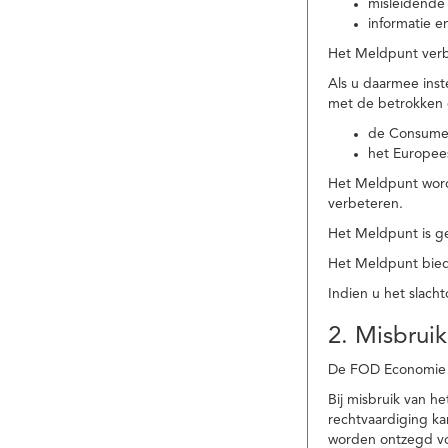
misleidende 
informatie e
Het Meldpunt verbe
Als u daarmee ins
met de betrokken
de Consume
het Europee
Het Meldpunt wordt
verbeteren.
Het Meldpunt is g
Het Meldpunt biedt
Indien u het slach
2. Misbruik
De FOD Economie b
Bij misbruik van 
rechtvaardiging k
worden ontzegd vo