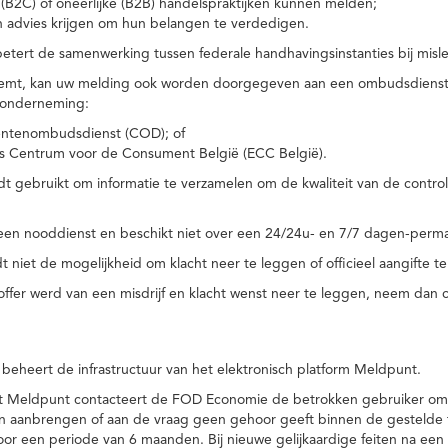
(B2C) of oneerlijke (B2B) handelspraktijken kunnen melden;
n advies krijgen om hun belangen te verdedigen.
tert de samenwerking tussen federale handhavingsinstanties bij misle
temt, kan uw melding ook worden doorgegeven aan een ombudsdienst o
 onderneming:
ntenombudsdienst (COD); of
s Centrum voor de Consument België (ECC België).
 gebruikt om informatie te verzamelen om de kwaliteit van de control
een nooddienst en beschikt niet over een 24/24u- en 7/7 dagen-perma
 niet de mogelijkheid om klacht neer te leggen of officieel aangifte te
toffer werd van een misdrijf en klacht wenst neer te leggen, neem dan
eheert de infrastructuur van het elektronisch platform Meldpunt.
het Meldpunt contacteert de FOD Economie de betrokken gebruiker om
an aanbrengen of aan de vraag geen gehoor geeft binnen de gestelde
or een periode van 6 maanden. Bij nieuwe gelijkaardige feiten na e