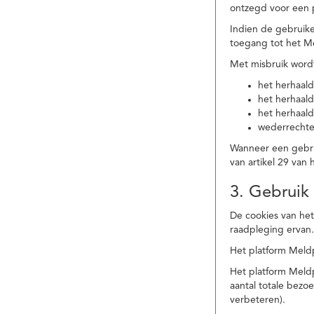
ontzegd voor een p
Indien de gebruike
toegang tot het M
Met misbruik word
het herhaald
het herhaald
het herhaald
wederrechtel
Wanneer een gebrui
van artikel 29 va
3. Gebruik
De cookies van het
raadpleging ervan
Het platform Meldp
Het platform Meld
aantal totale bez
verbeteren).