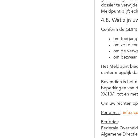
dossier te verwijd
Meldpunt blijft ec
4.8. Wat zijn 
Conform de GDPR 
om toegang 
om ze te corr
om de verwe
om bezwaar 
Het Meldpunt biedt
echter mogelijk da
Bovendien is het n
beperkingen van d
XV.10/1 tot en me
Om uw rechten op 
Per e-mail
:
info.ec
Per brief
:
Federale Overheid
Algemene Directie