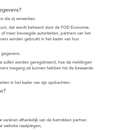
gegevens?
 die zij verwerken.
punt, dat wordt beheerd door de FOD Economie.
f meer bevoegde autoriteiten, partners van het
ers worden gebruikt in het kader van hun
e gegevens.
e zullen worden geregistreerd, hoe de meldingen
tners toegang zal kunnen hebben tot de bewaarde
teiten in het kader van zijn opdrachten.
ns?
 variëren afhankelijk van de betrokken partner.
ar website raadplegen;