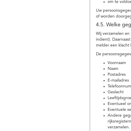
om te voldoe
Uw persoonsgegeve
of worden doorgeg
4.5. Welke ge
Wij verzamelen en
indient). Daarnaas
melder een klacht 
De persoonsgegeve
Voornaam
Naam
Postadres
E-mailadres
Telefoonnu
Geslacht
Leeftijdsgro
Eventueel 
Eventuele w
Andere gege
rijksregiste
verzamelen.