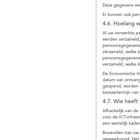
Deze gegevens wor
Er kunnen ook per
4.6. Hoelang 
Al uw verwerkte p
werden verzameld,
persoonsgegevens 
verzameld, welke 
persoonsgegevens 
verzameld, welke 
De Economische In
datum van ontvang
geopend, worden uw
bewaartermijn van 
4.7. Wie heeft
Afhankelijk van d
voor de ICT-infrast
een wettelijk kade
Bovendien kan uw a
gewaarborgd. Het i