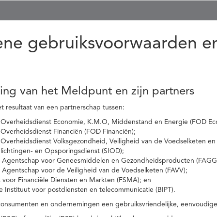
ne gebruiksvoorwaarden en
ling van het Meldpunt en zijn partners
t resultaat van een partnerschap tussen:
 Overheidsdienst Economie, K.M.O, Middenstand en Energie (FOD Ec
Overheidsdienst Financiën (FOD Financiën);
 Overheidsdienst Volksgezondheid, Veiligheid van de Voedselketen en
nlichtingen- en Opsporingsdienst (SIOD);
l Agentschap voor Geneesmiddelen en Gezondheidsproducten (FAGG
l Agentschap voor de Veiligheid van de Voedselketen (FAVV);
t voor Financiële Diensten en Markten (FSMA); en
e Instituut voor postdiensten en telecommunicatie (BIPT).
onsumenten en ondernemingen een gebruiksvriendelijke, eenvoudige en