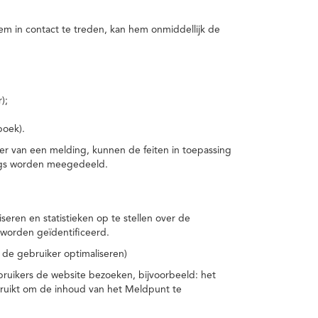
m in contact te treden, kan hem onmiddellijk de
);
boek).
er van een melding, kunnen de feiten in toepassing
ings worden meegedeeld.
eren en statistieken op te stellen over de
worden geïdentificeerd.
 de gebruiker optimaliseren)
ruikers de website bezoeken, bijvoorbeeld: het
bruikt om de inhoud van het Meldpunt te