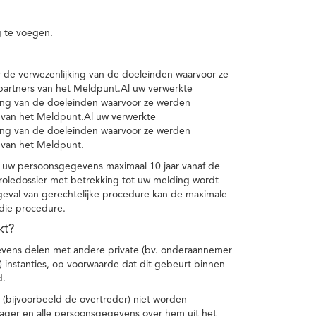
 te voegen.
de verwezenlijking van de doeleinden waarvoor ze
artners van het Meldpunt.Al uw verwerkte
ing van de doeleinden waarvoor ze werden
 van het Meldpunt.Al uw verwerkte
ing van de doeleinden waarvoor ze werden
 van het Meldpunt.
 uw persoonsgegevens maximaal 10 jaar vanaf de
oledossier met betrekking tot uw melding wordt
geval van gerechtelijke procedure kan de maximale
 die procedure.
kt?
vens delen met andere private (bv. onderaannemer
n) instanties, op voorwaarde dat dit gebeurt binnen
d.
 (bijvoorbeeld de overtreder) niet worden
klager en alle persoonsgegevens over hem uit het