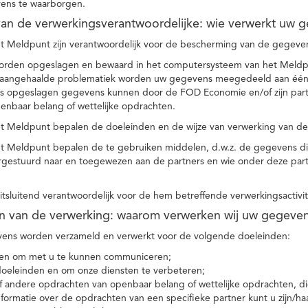
ens te waarborgen.
t van de verwerkingsverantwoordelijke: wie verwerkt uw 
t Meldpunt zijn verantwoordelijk voor de bescherming van de gegevens
orden opgeslagen en bewaard in het computersysteem van het Meld
e aangehaalde problematiek worden uw gegevens meegedeeld aan één o
s opgeslagen gegevens kunnen door de FOD Economie en/of zijn partn
enbaar belang of wettelijke opdrachten.
et Meldpunt bepalen de doeleinden en de wijze van verwerking van d
et Meldpunt bepalen de te gebruiken middelen, d.w.z. de gegevens di
rgestuurd naar en toegewezen aan de partners en wie onder deze par
 uitsluitend verantwoordelijk voor de hem betreffende verwerkingsactivi
en van de verwerking: waarom verwerken wij uw gegeve
ns worden verzameld en verwerkt voor de volgende doeleinden:
ie en om met u te kunnen communiceren;
 doeleinden en om onze diensten te verbeteren;
 andere opdrachten van openbaar belang of wettelijke opdrachten, die
formatie over de opdrachten van een specifieke partner kunt u zijn/ha