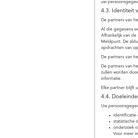
uw persoonsgegev
4.3. Identitei
De partners van he
Al die gegevens w
Afhankelijk van d
Meldpunt. De aldu
opdrachten van op
De partners van h
De partners van h
zullen worden doo
informatie.
Elke partner blijft
4.4. Doeleind
Uw persoonsgegeve
identificat
statistische
onderzoek of
Voor meer in