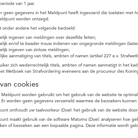
eriode van 1 jaar.
r geen gegevens in het Meldpunt heeft ingevoerd die toelaten met he
eldpunt worden ontzegd.
t onder andere het volgende bedoeld:
elijk ingeven van meldingen over dezelfde feiten;
elijk en/of te kwader trouw indienen van ongegronde meldingen (laster
elijk ingeven van zinloze meldingen;
ijke aanmatiging van titels, ambten of namen (artikel 227 e.v. Strafwet
ker zich wederrechtelijk titels, ambten of namen aanmatigt in het kad
n het Wetboek van Strafvordering eveneens aan de procureur des Kon
 van cookies
 Meldpunt worden gebruikt om het gebruik van de website te optimalis
. Er worden geen gegevens verzameld waarmee de bezoekers kunnen 
unt onthoudt uw taalvoorkeur (Doel: het gebruik van de website door
punt maakt gebruik van de software Matomo (Doel: analyseren hoe geb
oeken of bezoeken aan een bepaalde pagina. Deze informatie wordt ge