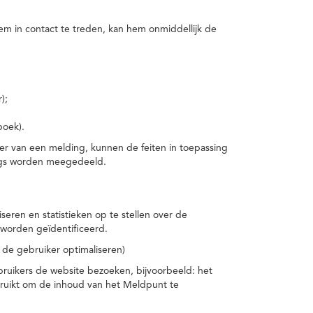
m in contact te treden, kan hem onmiddellijk de
);
boek).
er van een melding, kunnen de feiten in toepassing
ings worden meegedeeld.
eren en statistieken op te stellen over de
worden geïdentificeerd.
 de gebruiker optimaliseren)
ruikers de website bezoeken, bijvoorbeeld: het
bruikt om de inhoud van het Meldpunt te