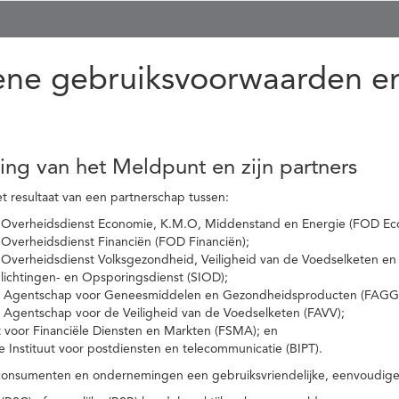
ne gebruiksvoorwaarden en
ling van het Meldpunt en zijn partners
t resultaat van een partnerschap tussen:
 Overheidsdienst Economie, K.M.O, Middenstand en Energie (FOD Ec
Overheidsdienst Financiën (FOD Financiën);
 Overheidsdienst Volksgezondheid, Veiligheid van de Voedselketen en
nlichtingen- en Opsporingsdienst (SIOD);
l Agentschap voor Geneesmiddelen en Gezondheidsproducten (FAGG
l Agentschap voor de Veiligheid van de Voedselketen (FAVV);
t voor Financiële Diensten en Markten (FSMA); en
e Instituut voor postdiensten en telecommunicatie (BIPT).
onsumenten en ondernemingen een gebruiksvriendelijke, eenvoudige en