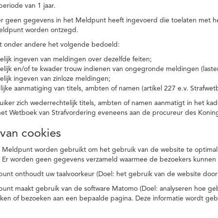
eriode van 1 jaar.
r geen gegevens in het Meldpunt heeft ingevoerd die toelaten met he
eldpunt worden ontzegd.
t onder andere het volgende bedoeld:
elijk ingeven van meldingen over dezelfde feiten;
elijk en/of te kwader trouw indienen van ongegronde meldingen (laster
elijk ingeven van zinloze meldingen;
ijke aanmatiging van titels, ambten of namen (artikel 227 e.v. Strafwet
ker zich wederrechtelijk titels, ambten of namen aanmatigt in het kad
n het Wetboek van Strafvordering eveneens aan de procureur des Kon
 van cookies
 Meldpunt worden gebruikt om het gebruik van de website te optimalis
. Er worden geen gegevens verzameld waarmee de bezoekers kunnen 
unt onthoudt uw taalvoorkeur (Doel: het gebruik van de website door
punt maakt gebruik van de software Matomo (Doel: analyseren hoe geb
oeken of bezoeken aan een bepaalde pagina. Deze informatie wordt ge