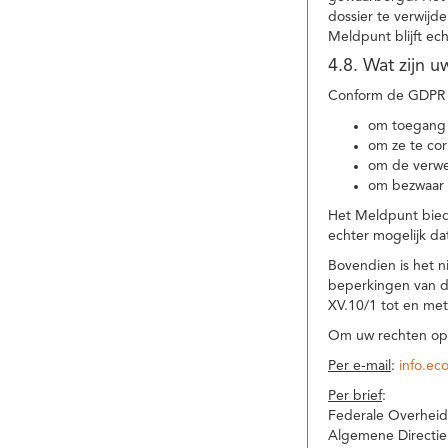
dossier te verwijd
Meldpunt blijft ec
4.8. Wat zijn 
Conform de GDPR 
om toegang 
om ze te corr
om de verwe
om bezwaar 
Het Meldpunt biedt
echter mogelijk da
Bovendien is het n
beperkingen van d
XV.10/1 tot en me
Om uw rechten op 
Per e-mail
:
info.ec
Per brief
:
Federale Overheid
Algemene Directie