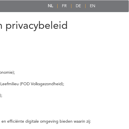
NL
FR
DE
EN
 privacybeleid
onomie);
 Leefmilieu (FOD Volksgezondheid);
);
 efficiënte digitale omgeving bieden waarin zij: