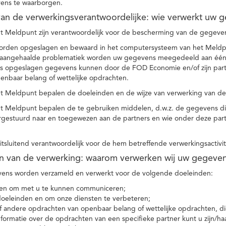
ens te waarborgen.
t van de verwerkingsverantwoordelijke: wie verwerkt uw 
t Meldpunt zijn verantwoordelijk voor de bescherming van de gegevens
orden opgeslagen en bewaard in het computersysteem van het Meld
e aangehaalde problematiek worden uw gegevens meegedeeld aan één o
s opgeslagen gegevens kunnen door de FOD Economie en/of zijn partn
enbaar belang of wettelijke opdrachten.
et Meldpunt bepalen de doeleinden en de wijze van verwerking van d
et Meldpunt bepalen de te gebruiken middelen, d.w.z. de gegevens di
rgestuurd naar en toegewezen aan de partners en wie onder deze par
 uitsluitend verantwoordelijk voor de hem betreffende verwerkingsactivi
en van de verwerking: waarom verwerken wij uw gegeve
ns worden verzameld en verwerkt voor de volgende doeleinden:
ie en om met u te kunnen communiceren;
 doeleinden en om onze diensten te verbeteren;
 andere opdrachten van openbaar belang of wettelijke opdrachten, die
formatie over de opdrachten van een specifieke partner kunt u zijn/ha