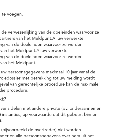
 te voegen.
de verwezenlijking van de doeleinden waarvoor ze
artners van het Meldpunt.Al uw verwerkte
ing van de doeleinden waarvoor ze werden
 van het Meldpunt.Al uw verwerkte
ing van de doeleinden waarvoor ze werden
 van het Meldpunt.
 uw persoonsgegevens maximaal 10 jaar vanaf de
oledossier met betrekking tot uw melding wordt
geval van gerechtelijke procedure kan de maximale
 die procedure.
kt?
vens delen met andere private (bv. onderaannemer
n) instanties, op voorwaarde dat dit gebeurt binnen
d.
 (bijvoorbeeld de overtreder) niet worden
klager en alle persoonsgegevens over hem uit het