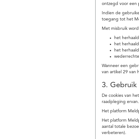
ontzegd voor een p
Indien de gebruike
toegang tot het M
Met misbruik word
het herhaald
het herhaald
het herhaald
wederrechtel
Wanneer een gebrui
van artikel 29 va
3. Gebruik
De cookies van het
raadpleging ervan
Het platform Meldp
Het platform Meld
aantal totale bez
verbeteren).