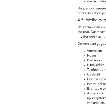
om te voldoe
Uw persoonsgegeve
of worden doorgeg
4.5. Welke ge
Wij verzamelen en
indient). Daarnaas
melder een klacht 
De persoonsgegeve
Voornaam
Naam
Postadres
E-mailadres
Telefoonnu
Geslacht
Leeftijdsgro
Eventueel 
Eventuele w
Andere gege
rijksregiste
verzamelen.