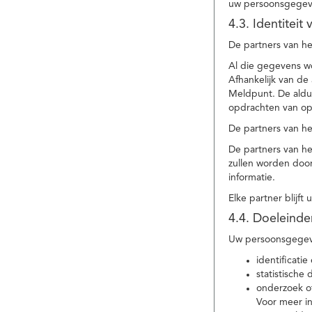
uw persoonsgegev
4.3. Identitei
De partners van he
Al die gegevens w
Afhankelijk van d
Meldpunt. De aldu
opdrachten van op
De partners van h
De partners van h
zullen worden doo
informatie.
Elke partner blijft
4.4. Doeleind
Uw persoonsgegeve
identificat
statistische
onderzoek of
Voor meer in