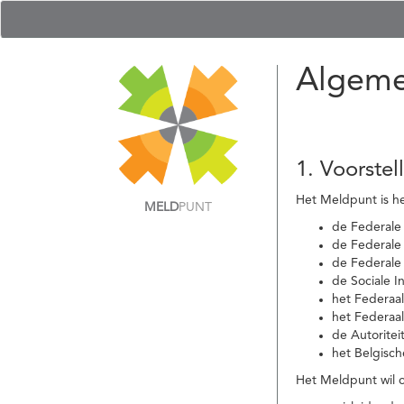
Algeme
1. Voorstel
Het Meldpunt is he
MELD
PUNT
de Federale
de Federale 
de Federale
de Sociale I
het Federaa
het Federaa
de Autoritei
het Belgisch
Het Meldpunt wil c