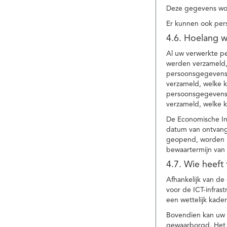
Deze gegevens wor
Er kunnen ook per
4.6. Hoelang 
Al uw verwerkte p
werden verzameld,
persoonsgegevens 
verzameld, welke 
persoonsgegevens 
verzameld, welke 
De Economische In
datum van ontvang
geopend, worden uw
bewaartermijn van 
4.7. Wie heeft
Afhankelijk van d
voor de ICT-infrast
een wettelijk kade
Bovendien kan uw a
gewaarborgd. Het i