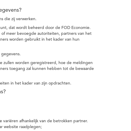
gegevens?
 die zij verwerken.
punt, dat wordt beheerd door de FOD Economie.
f meer bevoegde autoriteiten, partners van het
ers worden gebruikt in het kader van hun
e gegevens.
e zullen worden geregistreerd, hoe de meldingen
tners toegang zal kunnen hebben tot de bewaarde
teiten in het kader van zijn opdrachten.
ns?
 variëren afhankelijk van de betrokken partner.
ar website raadplegen;