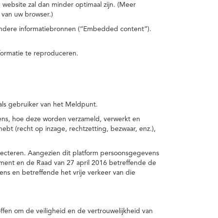
 website zal dan minder optimaal zijn. (Meer
 van uw browser.)
 andere informatiebronnen (“Embedded content”).
formatie te reproduceren.
 als gebruiker van het Meldpunt.
vens, hoe deze worden verzameld, verwerkt en
t (recht op inzage, rechtzetting, bezwaar, enz.),
pecteren. Aangezien dit platform persoonsgegevens
ement en de Raad van 27 april 2016 betreffende de
s en betreffende het vrije verkeer van die
fen om de veiligheid en de vertrouwelijkheid van