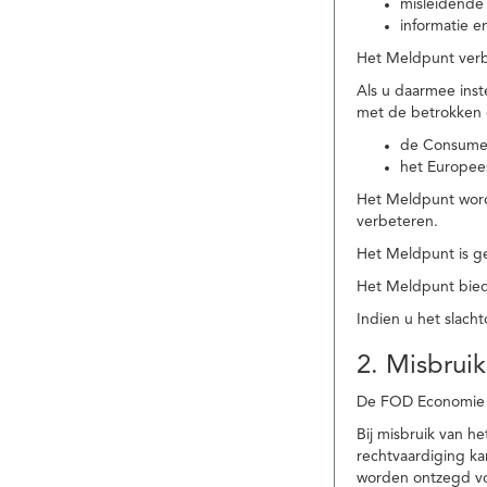
misleidende 
informatie e
Het Meldpunt verbe
Als u daarmee ins
met de betrokken
de Consume
het Europee
Het Meldpunt wordt
verbeteren.
Het Meldpunt is g
Het Meldpunt biedt
Indien u het slach
2. Misbruik
De FOD Economie b
Bij misbruik van 
rechtvaardiging k
worden ontzegd vo