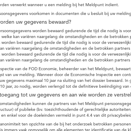
den verwerkt wanneer u een melding bij het Meldpunt indient.
soonsgegevens voorkomen in documenten die u besluit bij uw melding
worden uw gegevens bewaard?
ersoonsgegevens worden bewaard gedurende de tijd die nodig is voor 
 welke kan variëren naargelang de omstandigheden en de betrokken p
worden bewaard gedurende de tijd die nodig is voor de verwezenlijk
kan variëren naargelang de omstandigheden en de betrokken partners
worden bewaard gedurende de tijd die nodig is voor de verwezenlijk
kan variëren naargelang de omstandigheden en de betrokken partners
spectie van de FOD Economie, beheerder van het Meldpunt, bewaart
st van uw melding. Wanneer door de Economische Inspectie een contr
 gegevens maximaal 10 jaar na sluiting van het dossier bewaard. In 
10 jaar, zo nodig, worden verlengd tot de definitieve beëindiging van
 toegang tot uw gegevens en aan wie worden ze verstre
e omstandigheden kunnen de partners van het Meldpunt persoonsgege
ructuur) of publieke (bv. toezichthoudende of gerechtelijke autoriteite
r en enkel voor de doeleinden vermeld in punt 4.4 van dit privacybelei
nonimiteit ten opzichte van de bij het onderzoek betrokken personen
s immers vaak onmogelijk om alle elementen ter identificatie van de 