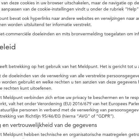
 van deze cookies in uw browser uitschakelen, maar de navigatie op de
t aanpassen van de cookie-instellingen vindt u onder de rubriek “Help”
punt bevat ook hyperlinks naar andere websites en verwijzingen naar
en worden uitsluitend ter informatie verstrekt.
niet-commerciële doeleinden en mits bronvermelding toegelaten om in
eleid
heeft betrekking op het gebruik van het Meldpunt. Het is gericht tot u
dt de doeleinden van de verwerking van alle verstrekte persoonsgege
worden gebruikt en welke rechten u ten aanzien van deze gegevens heb
e rechten kunt uitoefenen.
et Meldpunt verbinden zich ertoe uw privacy te beschermen en te res
rkt, valt het onder Verordening (EU) 2016/679 van het Europees Parl
tuurlijke personen in verband met de verwerking van persoonsgegeven
trekking van Richtlijn 95/46/EG (hierna “AVG” of “GDPR”).
ng en vertrouwelijkheid van de gegevens
t Meldpunt hebben technische en organisatorische maatregelen getrof