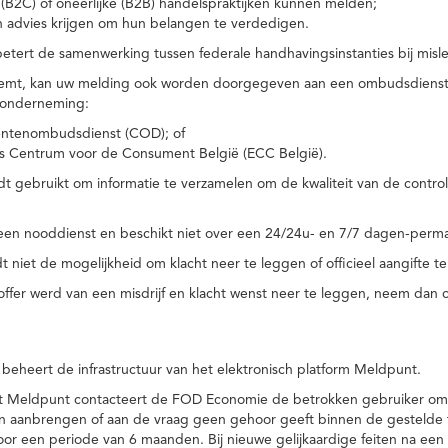
(B2C) of oneerlijke (B2B) handelspraktijken kunnen melden;
n advies krijgen om hun belangen te verdedigen.
tert de samenwerking tussen federale handhavingsinstanties bij misle
temt, kan uw melding ook worden doorgegeven aan een ombudsdienst o
 onderneming:
ntenombudsdienst (COD); of
s Centrum voor de Consument België (ECC België).
 gebruikt om informatie te verzamelen om de kwaliteit van de control
een nooddienst en beschikt niet over een 24/24u- en 7/7 dagen-perma
 niet de mogelijkheid om klacht neer te leggen of officieel aangifte te
toffer werd van een misdrijf en klacht wenst neer te leggen, neem dan
eheert de infrastructuur van het elektronisch platform Meldpunt.
het Meldpunt contacteert de FOD Economie de betrokken gebruiker om
an aanbrengen of aan de vraag geen gehoor geeft binnen de gestelde
or een periode van 6 maanden. Bij nieuwe gelijkaardige feiten na e