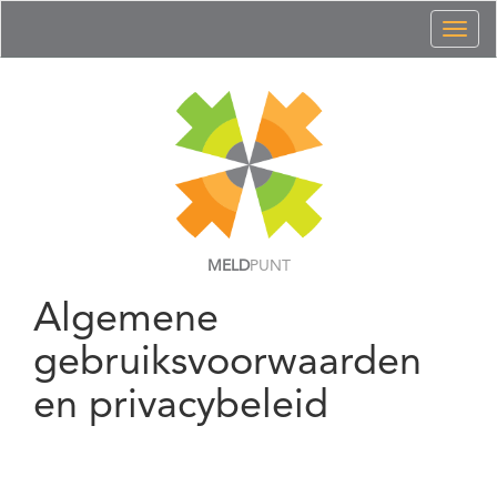
Toggl
naviga
MELD
PUNT
Algemene
gebruiksvoorwaarden
en privacybeleid