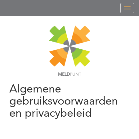
Toggl
naviga
MELD
PUNT
Algemene
gebruiksvoorwaarden
en privacybeleid