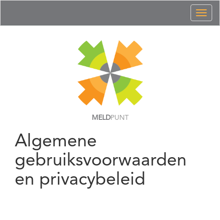
Toggl
naviga
MELD
PUNT
Algemene
gebruiksvoorwaarden
en privacybeleid