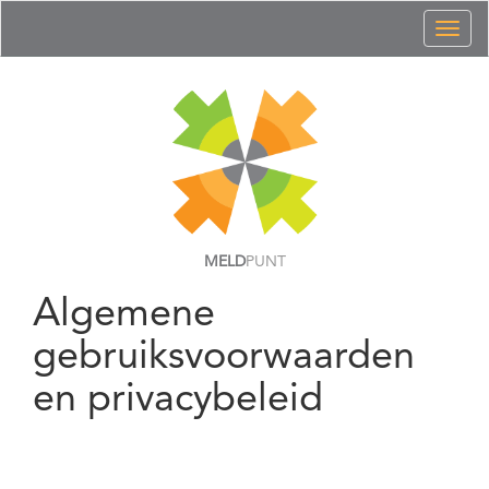
Toggl
naviga
MELD
PUNT
Algemene
gebruiksvoorwaarden
en privacybeleid