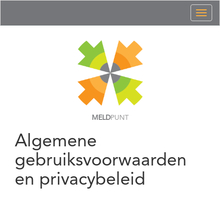
Toggl
naviga
MELD
PUNT
Algemene
gebruiksvoorwaarden
en privacybeleid