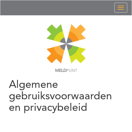
Toggl
naviga
MELD
PUNT
Algemene
gebruiksvoorwaarden
en privacybeleid