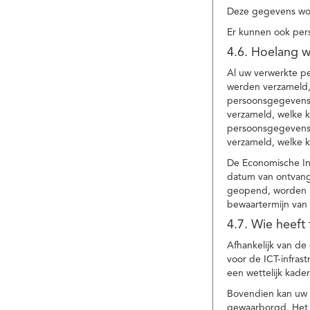
Deze gegevens wor
Er kunnen ook per
4.6. Hoelang 
Al uw verwerkte p
werden verzameld,
persoonsgegevens 
verzameld, welke 
persoonsgegevens 
verzameld, welke 
De Economische In
datum van ontvang
geopend, worden uw
bewaartermijn van 
4.7. Wie heeft
Afhankelijk van d
voor de ICT-infrast
een wettelijk kade
Bovendien kan uw a
gewaarborgd. Het i