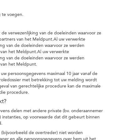
 te voegen.
de verwezenlijking van de doeleinden waarvoor ze
artners van het Meldpunt.Al uw verwerkte
ing van de doeleinden waarvoor ze werden
 van het Meldpunt.Al uw verwerkte
ing van de doeleinden waarvoor ze werden
 van het Meldpunt.
 uw persoonsgegevens maximaal 10 jaar vanaf de
oledossier met betrekking tot uw melding wordt
geval van gerechtelijke procedure kan de maximale
 die procedure.
kt?
vens delen met andere private (bv. onderaannemer
n) instanties, op voorwaarde dat dit gebeurt binnen
d.
 (bijvoorbeeld de overtreder) niet worden
klager en alle persoonsgegevens over hem uit het