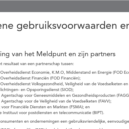
ne gebruiksvoorwaarden en
ling van het Meldpunt en zijn partners
t resultaat van een partnerschap tussen:
 Overheidsdienst Economie, K.M.O, Middenstand en Energie (FOD Ec
Overheidsdienst Financiën (FOD Financiën);
 Overheidsdienst Volksgezondheid, Veiligheid van de Voedselketen en
nlichtingen- en Opsporingsdienst (SIOD);
l Agentschap voor Geneesmiddelen en Gezondheidsproducten (FAGG
l Agentschap voor de Veiligheid van de Voedselketen (FAVV);
t voor Financiële Diensten en Markten (FSMA); en
e Instituut voor postdiensten en telecommunicatie (BIPT).
onsumenten en ondernemingen een gebruiksvriendelijke, eenvoudige en