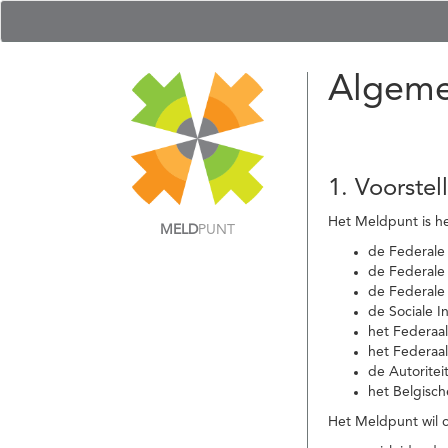
Algeme
1. Voorstel
Het Meldpunt is he
MELD
PUNT
de Federale
de Federale 
de Federale
de Sociale I
het Federaa
het Federaa
de Autoritei
het Belgisch
Het Meldpunt wil c