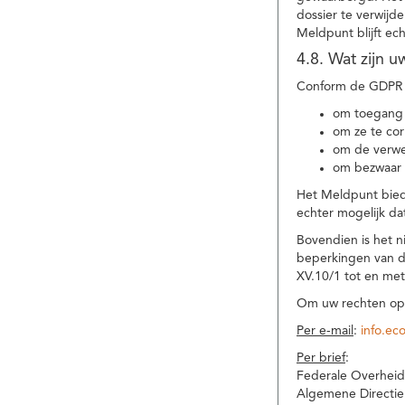
dossier te verwijd
Meldpunt blijft ec
4.8. Wat zijn 
Conform de GDPR 
om toegang 
om ze te corr
om de verwe
om bezwaar 
Het Meldpunt biedt
echter mogelijk da
Bovendien is het n
beperkingen van d
XV.10/1 tot en me
Om uw rechten op 
Per e-mail
:
info.ec
Per brief
:
Federale Overheid
Algemene Directie