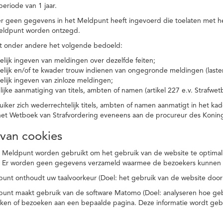
eriode van 1 jaar.
r geen gegevens in het Meldpunt heeft ingevoerd die toelaten met he
eldpunt worden ontzegd.
t onder andere het volgende bedoeld:
elijk ingeven van meldingen over dezelfde feiten;
elijk en/of te kwader trouw indienen van ongegronde meldingen (laster
elijk ingeven van zinloze meldingen;
ijke aanmatiging van titels, ambten of namen (artikel 227 e.v. Strafwet
ker zich wederrechtelijk titels, ambten of namen aanmatigt in het kad
n het Wetboek van Strafvordering eveneens aan de procureur des Kon
 van cookies
 Meldpunt worden gebruikt om het gebruik van de website te optimalis
. Er worden geen gegevens verzameld waarmee de bezoekers kunnen 
unt onthoudt uw taalvoorkeur (Doel: het gebruik van de website door
punt maakt gebruik van de software Matomo (Doel: analyseren hoe geb
oeken of bezoeken aan een bepaalde pagina. Deze informatie wordt ge