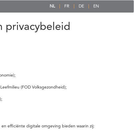
NL
FR
DE
EN
 privacybeleid
onomie);
 Leefmilieu (FOD Volksgezondheid);
);
 efficiënte digitale omgeving bieden waarin zij: