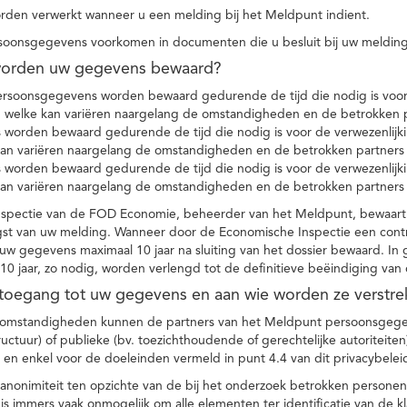
den verwerkt wanneer u een melding bij het Meldpunt indient.
soonsgegevens voorkomen in documenten die u besluit bij uw melding
worden uw gegevens bewaard?
ersoonsgegevens worden bewaard gedurende de tijd die nodig is voor 
 welke kan variëren naargelang de omstandigheden en de betrokken p
worden bewaard gedurende de tijd die nodig is voor de verwezenlijk
kan variëren naargelang de omstandigheden en de betrokken partners
worden bewaard gedurende de tijd die nodig is voor de verwezenlijk
kan variëren naargelang de omstandigheden en de betrokken partners
spectie van de FOD Economie, beheerder van het Meldpunt, bewaart
st van uw melding. Wanneer door de Economische Inspectie een contr
 gegevens maximaal 10 jaar na sluiting van het dossier bewaard. In 
10 jaar, zo nodig, worden verlengd tot de definitieve beëindiging van
 toegang tot uw gegevens en aan wie worden ze verstre
e omstandigheden kunnen de partners van het Meldpunt persoonsgege
ructuur) of publieke (bv. toezichthoudende of gerechtelijke autoriteite
r en enkel voor de doeleinden vermeld in punt 4.4 van dit privacybelei
nonimiteit ten opzichte van de bij het onderzoek betrokken personen
s immers vaak onmogelijk om alle elementen ter identificatie van de 