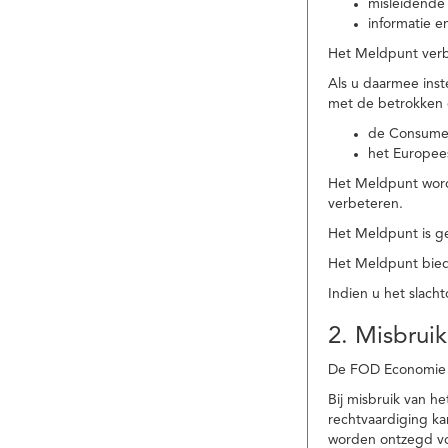
misleidende 
informatie e
Het Meldpunt verbe
Als u daarmee ins
met de betrokken
de Consume
het Europee
Het Meldpunt wordt
verbeteren.
Het Meldpunt is g
Het Meldpunt biedt
Indien u het slach
2. Misbruik
De FOD Economie b
Bij misbruik van 
rechtvaardiging k
worden ontzegd vo