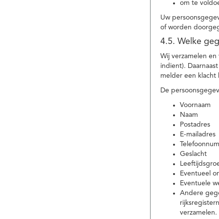
om te voldoe
Uw persoonsgegeve
of worden doorgeg
4.5. Welke ge
Wij verzamelen en
indient). Daarnaas
melder een klacht 
De persoonsgegeve
Voornaam
Naam
Postadres
E-mailadres
Telefoonnu
Geslacht
Leeftijdsgro
Eventueel 
Eventuele w
Andere gege
rijksregiste
verzamelen.