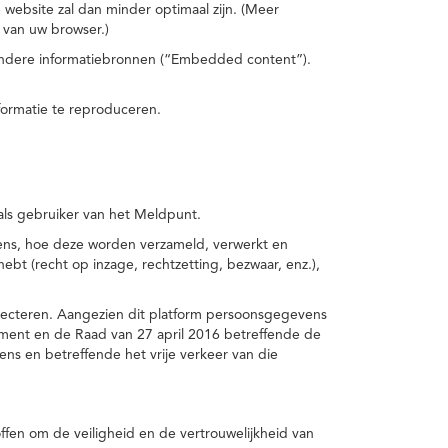
 website zal dan minder optimaal zijn. (Meer
 van uw browser.)
 andere informatiebronnen (“Embedded content”).
formatie te reproduceren.
 als gebruiker van het Meldpunt.
vens, hoe deze worden verzameld, verwerkt en
t (recht op inzage, rechtzetting, bezwaar, enz.),
pecteren. Aangezien dit platform persoonsgegevens
ement en de Raad van 27 april 2016 betreffende de
s en betreffende het vrije verkeer van die
fen om de veiligheid en de vertrouwelijkheid van