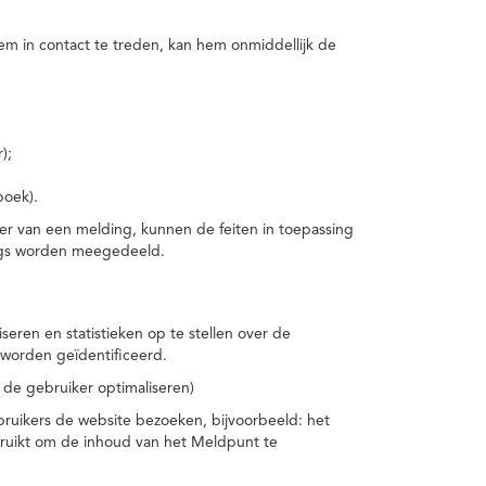
m in contact te treden, kan hem onmiddellijk de
);
boek).
er van een melding, kunnen de feiten in toepassing
ings worden meegedeeld.
eren en statistieken op te stellen over de
worden geïdentificeerd.
 de gebruiker optimaliseren)
ruikers de website bezoeken, bijvoorbeeld: het
bruikt om de inhoud van het Meldpunt te