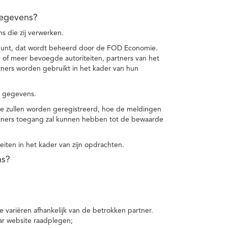
gegevens?
 die zij verwerken.
punt, dat wordt beheerd door de FOD Economie.
f meer bevoegde autoriteiten, partners van het
ers worden gebruikt in het kader van hun
e gegevens.
e zullen worden geregistreerd, hoe de meldingen
tners toegang zal kunnen hebben tot de bewaarde
teiten in het kader van zijn opdrachten.
ns?
 variëren afhankelijk van de betrokken partner.
ar website raadplegen;