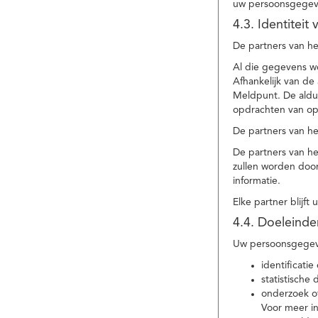
uw persoonsgegev
4.3. Identitei
De partners van he
Al die gegevens w
Afhankelijk van d
Meldpunt. De aldu
opdrachten van op
De partners van h
De partners van h
zullen worden doo
informatie.
Elke partner blijft
4.4. Doeleind
Uw persoonsgegeve
identificat
statistische
onderzoek of
Voor meer in