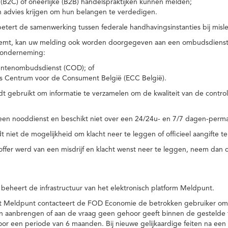
(B2C) of oneerlijke (B2B) handelspraktijken kunnen melden;
n advies krijgen om hun belangen te verdedigen.
tert de samenwerking tussen federale handhavingsinstanties bij misle
temt, kan uw melding ook worden doorgegeven aan een ombudsdienst o
 onderneming:
ntenombudsdienst (COD); of
s Centrum voor de Consument België (ECC België).
 gebruikt om informatie te verzamelen om de kwaliteit van de control
een nooddienst en beschikt niet over een 24/24u- en 7/7 dagen-perma
 niet de mogelijkheid om klacht neer te leggen of officieel aangifte te
toffer werd van een misdrijf en klacht wenst neer te leggen, neem dan
eheert de infrastructuur van het elektronisch platform Meldpunt.
het Meldpunt contacteert de FOD Economie de betrokken gebruiker om
an aanbrengen of aan de vraag geen gehoor geeft binnen de gestelde
or een periode van 6 maanden. Bij nieuwe gelijkaardige feiten na e