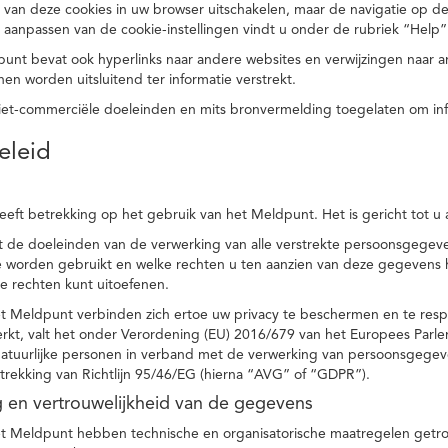
 van deze cookies in uw browser uitschakelen, maar de navigatie op de
t aanpassen van de cookie-instellingen vindt u onder de rubriek “Help”
punt bevat ook hyperlinks naar andere websites en verwijzingen naar
en worden uitsluitend ter informatie verstrekt.
niet-commerciële doeleinden en mits bronvermelding toegelaten om in
eleid
heeft betrekking op het gebruik van het Meldpunt. Het is gericht tot u
dt de doeleinden van de verwerking van alle verstrekte persoonsgege
worden gebruikt en welke rechten u ten aanzien van deze gegevens heb
e rechten kunt uitoefenen.
et Meldpunt verbinden zich ertoe uw privacy te beschermen en te res
rkt, valt het onder Verordening (EU) 2016/679 van het Europees Parl
tuurlijke personen in verband met de verwerking van persoonsgegeven
trekking van Richtlijn 95/46/EG (hierna “AVG” of “GDPR”).
ng en vertrouwelijkheid van de gegevens
t Meldpunt hebben technische en organisatorische maatregelen getrof