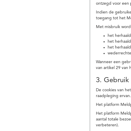
ontzegd voor een p
Indien de gebruike
toegang tot het M
Met misbruik word
het herhaald
het herhaald
het herhaald
wederrechtel
Wanneer een gebrui
van artikel 29 va
3. Gebruik
De cookies van het
raadpleging ervan
Het platform Meldp
Het platform Meld
aantal totale bez
verbeteren).