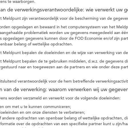
ens te waarborgen.
t van de verwerkingsverantwoordelijke: wie verwerkt uw 
t Meldpunt zijn verantwoordelijk voor de bescherming van de gegevens
orden opgeslagen en bewaard in het computersysteem van het Meld
e aangehaalde problematiek worden uw gegevens meegedeeld aan één o
s opgeslagen gegevens kunnen door de FOD Economie en/of zijn partn
enbaar belang of wettelijke opdrachten.
et Meldpunt bepalen de doeleinden en de wijze van verwerking van d
et Meldpunt bepalen de te gebruiken middelen, d.w.z. de gegevens di
rgestuurd naar en toegewezen aan de partners en wie onder deze par
 uitsluitend verantwoordelijk voor de hem betreffende verwerkingsactivi
en van de verwerking: waarom verwerken wij uw gegeve
ns worden verzameld en verwerkt voor de volgende doeleinden:
ie en om met u te kunnen communiceren;
 doeleinden en om onze diensten te verbeteren;
 andere opdrachten van openbaar belang of wettelijke opdrachten, die
formatie over de opdrachten van een specifieke partner kunt u zijn/ha