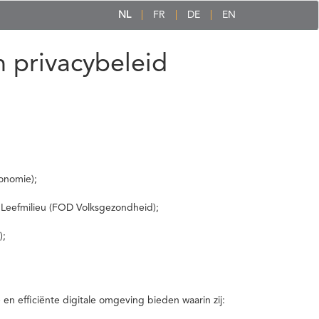
NL
FR
DE
EN
 privacybeleid
onomie);
 Leefmilieu (FOD Volksgezondheid);
);
 efficiënte digitale omgeving bieden waarin zij: