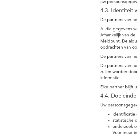
uw persoonsgegev
4.3. Identitei
De partners van he
Al die gegevens w
Afhankelijk van d
Meldpunt. De aldu
opdrachten van op
De partners van h
De partners van h
zullen worden doo
informatie.
Elke partner blijft
4.4. Doeleind
Uw persoonsgegeve
identificat
statistische
onderzoek of
Voor meer in