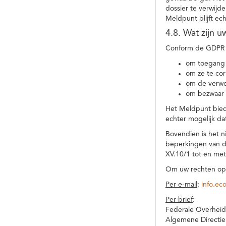
dossier te verwijd
Meldpunt blijft ec
4.8. Wat zijn 
Conform de GDPR 
om toegang 
om ze te corr
om de verwe
om bezwaar 
Het Meldpunt biedt
echter mogelijk da
Bovendien is het n
beperkingen van d
XV.10/1 tot en me
Om uw rechten op 
Per e-mail
:
info.ec
Per brief
:
Federale Overheid
Algemene Directie