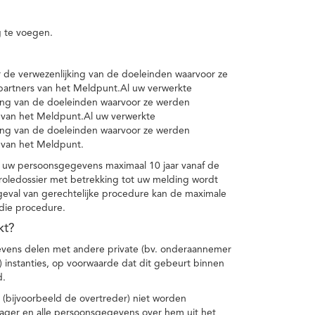
 te voegen.
de verwezenlijking van de doeleinden waarvoor ze
artners van het Meldpunt.Al uw verwerkte
ing van de doeleinden waarvoor ze werden
 van het Meldpunt.Al uw verwerkte
ing van de doeleinden waarvoor ze werden
 van het Meldpunt.
 uw persoonsgegevens maximaal 10 jaar vanaf de
oledossier met betrekking tot uw melding wordt
geval van gerechtelijke procedure kan de maximale
 die procedure.
kt?
vens delen met andere private (bv. onderaannemer
n) instanties, op voorwaarde dat dit gebeurt binnen
d.
 (bijvoorbeeld de overtreder) niet worden
klager en alle persoonsgegevens over hem uit het