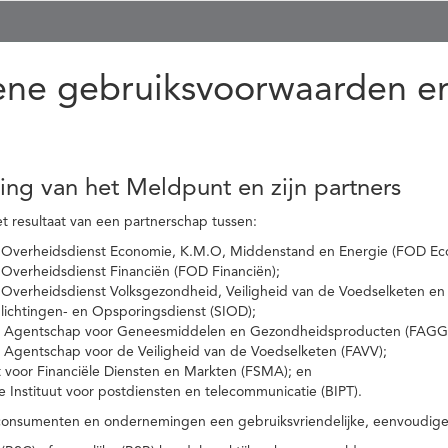
ne gebruiksvoorwaarden en
ling van het Meldpunt en zijn partners
t resultaat van een partnerschap tussen:
 Overheidsdienst Economie, K.M.O, Middenstand en Energie (FOD Ec
Overheidsdienst Financiën (FOD Financiën);
 Overheidsdienst Volksgezondheid, Veiligheid van de Voedselketen en
nlichtingen- en Opsporingsdienst (SIOD);
l Agentschap voor Geneesmiddelen en Gezondheidsproducten (FAGG
l Agentschap voor de Veiligheid van de Voedselketen (FAVV);
t voor Financiële Diensten en Markten (FSMA); en
e Instituut voor postdiensten en telecommunicatie (BIPT).
onsumenten en ondernemingen een gebruiksvriendelijke, eenvoudige en