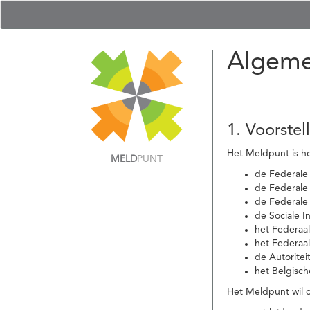
Algeme
1. Voorstel
Het Meldpunt is he
MELD
PUNT
de Federale
de Federale 
de Federale
de Sociale I
het Federaa
het Federaa
de Autoritei
het Belgisch
Het Meldpunt wil c