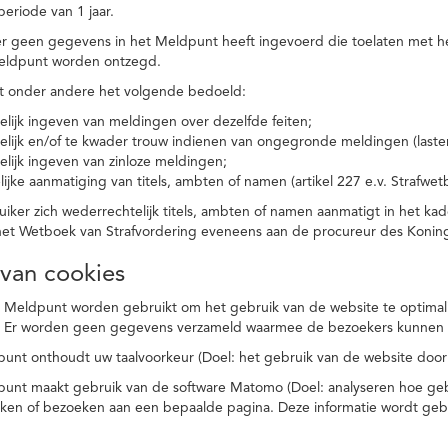
eriode van 1 jaar.
r geen gegevens in het Meldpunt heeft ingevoerd die toelaten met he
eldpunt worden ontzegd.
t onder andere het volgende bedoeld:
elijk ingeven van meldingen over dezelfde feiten;
elijk en/of te kwader trouw indienen van ongegronde meldingen (laster
elijk ingeven van zinloze meldingen;
ijke aanmatiging van titels, ambten of namen (artikel 227 e.v. Strafwet
ker zich wederrechtelijk titels, ambten of namen aanmatigt in het kad
n het Wetboek van Strafvordering eveneens aan de procureur des Kon
 van cookies
 Meldpunt worden gebruikt om het gebruik van de website te optimalis
. Er worden geen gegevens verzameld waarmee de bezoekers kunnen 
unt onthoudt uw taalvoorkeur (Doel: het gebruik van de website door
punt maakt gebruik van de software Matomo (Doel: analyseren hoe geb
oeken of bezoeken aan een bepaalde pagina. Deze informatie wordt ge