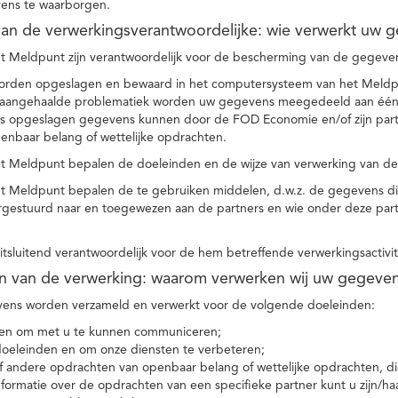
ens te waarborgen.
t van de verwerkingsverantwoordelijke: wie verwerkt uw 
t Meldpunt zijn verantwoordelijk voor de bescherming van de gegevens
orden opgeslagen en bewaard in het computersysteem van het Meld
e aangehaalde problematiek worden uw gegevens meegedeeld aan één o
s opgeslagen gegevens kunnen door de FOD Economie en/of zijn partn
enbaar belang of wettelijke opdrachten.
et Meldpunt bepalen de doeleinden en de wijze van verwerking van d
et Meldpunt bepalen de te gebruiken middelen, d.w.z. de gegevens di
rgestuurd naar en toegewezen aan de partners en wie onder deze par
 uitsluitend verantwoordelijk voor de hem betreffende verwerkingsactivi
en van de verwerking: waarom verwerken wij uw gegeve
ns worden verzameld en verwerkt voor de volgende doeleinden:
ie en om met u te kunnen communiceren;
 doeleinden en om onze diensten te verbeteren;
 andere opdrachten van openbaar belang of wettelijke opdrachten, die
formatie over de opdrachten van een specifieke partner kunt u zijn/ha