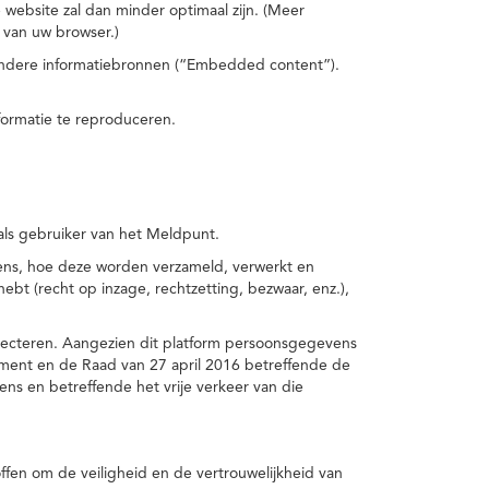
 website zal dan minder optimaal zijn. (Meer
 van uw browser.)
 andere informatiebronnen (“Embedded content”).
formatie te reproduceren.
 als gebruiker van het Meldpunt.
vens, hoe deze worden verzameld, verwerkt en
t (recht op inzage, rechtzetting, bezwaar, enz.),
pecteren. Aangezien dit platform persoonsgegevens
ement en de Raad van 27 april 2016 betreffende de
s en betreffende het vrije verkeer van die
fen om de veiligheid en de vertrouwelijkheid van