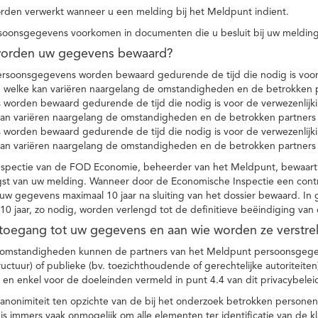
den verwerkt wanneer u een melding bij het Meldpunt indient.
soonsgegevens voorkomen in documenten die u besluit bij uw melding
worden uw gegevens bewaard?
ersoonsgegevens worden bewaard gedurende de tijd die nodig is voor 
 welke kan variëren naargelang de omstandigheden en de betrokken p
worden bewaard gedurende de tijd die nodig is voor de verwezenlijk
kan variëren naargelang de omstandigheden en de betrokken partners
worden bewaard gedurende de tijd die nodig is voor de verwezenlijk
kan variëren naargelang de omstandigheden en de betrokken partners
spectie van de FOD Economie, beheerder van het Meldpunt, bewaart
st van uw melding. Wanneer door de Economische Inspectie een contr
 gegevens maximaal 10 jaar na sluiting van het dossier bewaard. In 
10 jaar, zo nodig, worden verlengd tot de definitieve beëindiging van
 toegang tot uw gegevens en aan wie worden ze verstre
e omstandigheden kunnen de partners van het Meldpunt persoonsgege
ructuur) of publieke (bv. toezichthoudende of gerechtelijke autoriteite
r en enkel voor de doeleinden vermeld in punt 4.4 van dit privacybelei
nonimiteit ten opzichte van de bij het onderzoek betrokken personen
s immers vaak onmogelijk om alle elementen ter identificatie van de 