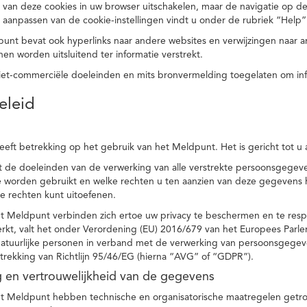
 van deze cookies in uw browser uitschakelen, maar de navigatie op de
t aanpassen van de cookie-instellingen vindt u onder de rubriek “Help”
punt bevat ook hyperlinks naar andere websites en verwijzingen naar
en worden uitsluitend ter informatie verstrekt.
niet-commerciële doeleinden en mits bronvermelding toegelaten om in
eleid
heeft betrekking op het gebruik van het Meldpunt. Het is gericht tot u
dt de doeleinden van de verwerking van alle verstrekte persoonsgege
worden gebruikt en welke rechten u ten aanzien van deze gegevens heb
e rechten kunt uitoefenen.
et Meldpunt verbinden zich ertoe uw privacy te beschermen en te res
rkt, valt het onder Verordening (EU) 2016/679 van het Europees Parl
tuurlijke personen in verband met de verwerking van persoonsgegeven
trekking van Richtlijn 95/46/EG (hierna “AVG” of “GDPR”).
ng en vertrouwelijkheid van de gegevens
t Meldpunt hebben technische en organisatorische maatregelen getrof