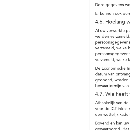
Deze gegevens wor
Er kunnen ook per
4.6. Hoelang 
Al uw verwerkte p
werden verzameld,
persoonsgegevens 
verzameld, welke 
persoonsgegevens 
verzameld, welke 
De Economische In
datum van ontvang
geopend, worden uw
bewaartermijn van 
4.7. Wie heeft
Afhankelijk van d
voor de ICT-infrast
een wettelijk kade
Bovendien kan uw a
gewaarborgd. Het i