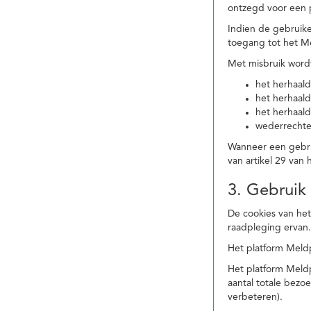
ontzegd voor een p
Indien de gebruike
toegang tot het M
Met misbruik word
het herhaald
het herhaald
het herhaald
wederrechtel
Wanneer een gebrui
van artikel 29 va
3. Gebruik
De cookies van het
raadpleging ervan
Het platform Meldp
Het platform Meld
aantal totale bez
verbeteren).