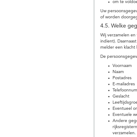
om te voldoe
Uw persoonsgegeve
of worden doorgeg
4.5. Welke ge
Wij verzamelen en
indient). Daarnaas
melder een klacht 
De persoonsgegeve
Voornaam
Naam
Postadres
E-mailadres
Telefoonnu
Geslacht
Leeftijdsgro
Eventueel 
Eventuele w
Andere gege
rijksregiste
verzamelen.