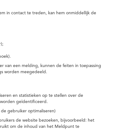
m in contact te treden, kan hem onmiddellijk de
);
boek).
er van een melding, kunnen de feiten in toepassing
ings worden meegedeeld.
eren en statistieken op te stellen over de
worden geïdentificeerd.
 de gebruiker optimaliseren)
ruikers de website bezoeken, bijvoorbeeld: het
bruikt om de inhoud van het Meldpunt te