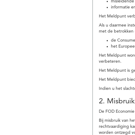
misleidende 
informatie e
Het Meldpunt verbe
Als u daarmee ins
met de betrokken
de Consume
het Europee
Het Meldpunt wordt
verbeteren.
Het Meldpunt is g
Het Meldpunt biedt
Indien u het slach
2. Misbruik
De FOD Economie b
Bij misbruik van 
rechtvaardiging k
worden ontzegd vo