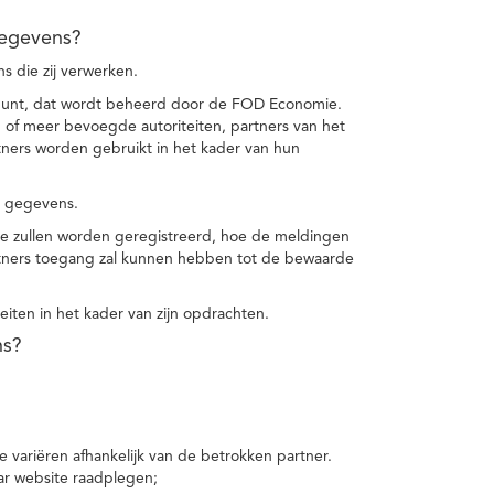
gegevens?
 die zij verwerken.
punt, dat wordt beheerd door de FOD Economie.
f meer bevoegde autoriteiten, partners van het
ers worden gebruikt in het kader van hun
e gegevens.
e zullen worden geregistreerd, hoe de meldingen
tners toegang zal kunnen hebben tot de bewaarde
teiten in het kader van zijn opdrachten.
ns?
 variëren afhankelijk van de betrokken partner.
ar website raadplegen;