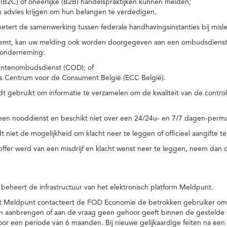
(B2C) of oneerlijke (B2B) handelspraktijken kunnen melden;
n advies krijgen om hun belangen te verdedigen.
tert de samenwerking tussen federale handhavingsinstanties bij misle
temt, kan uw melding ook worden doorgegeven aan een ombudsdienst o
 onderneming:
ntenombudsdienst (COD); of
s Centrum voor de Consument België (ECC België).
 gebruikt om informatie te verzamelen om de kwaliteit van de control
een nooddienst en beschikt niet over een 24/24u- en 7/7 dagen-perma
 niet de mogelijkheid om klacht neer te leggen of officieel aangifte te
toffer werd van een misdrijf en klacht wenst neer te leggen, neem dan
eheert de infrastructuur van het elektronisch platform Meldpunt.
het Meldpunt contacteert de FOD Economie de betrokken gebruiker om
an aanbrengen of aan de vraag geen gehoor geeft binnen de gestelde
or een periode van 6 maanden. Bij nieuwe gelijkaardige feiten na e