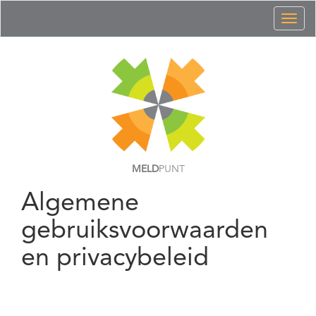
Toggl
naviga
MELD
PUNT
Algemene
gebruiksvoorwaarden
en privacybeleid